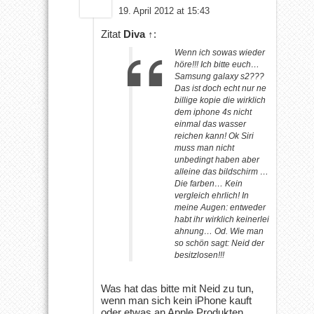
19. April 2012 at 15:43
Zitat
Diva
↑
:
Wenn ich sowas wieder
höre!!! Ich bitte euch…
Samsung galaxy s2???
Das ist doch echt nur ne
billige kopie die wirklich
dem iphone 4s nicht
einmal das wasser
reichen kann! Ok Siri
muss man nicht
unbedingt haben aber
alleine das bildschirm …
Die farben… Kein
vergleich ehrlich! In
meine Augen: entweder
habt ihr wirklich keinerlei
ahnung… Od. Wie man
so schön sagt: Neid der
besitzlosen!!!
Was hat das bitte mit Neid zu tun,
wenn man sich kein iPhone kauft
oder etwas an Apple Produkten