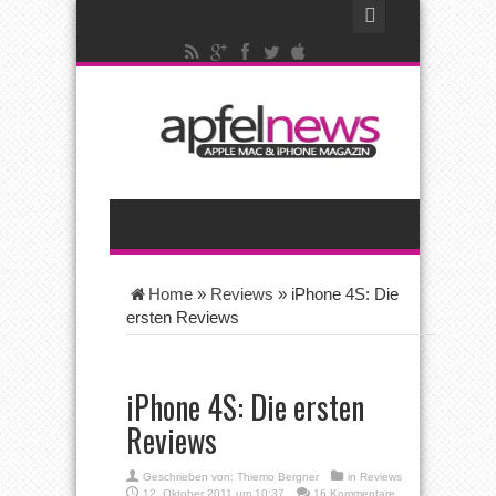
Home
»
Reviews
»
iPhone 4S: Die
ersten Reviews
iPhone 4S: Die ersten
Reviews
Geschrieben von:
Thiemo Bergner
in
Reviews
12. Oktober 2011 um 10:37
16 Kommentare