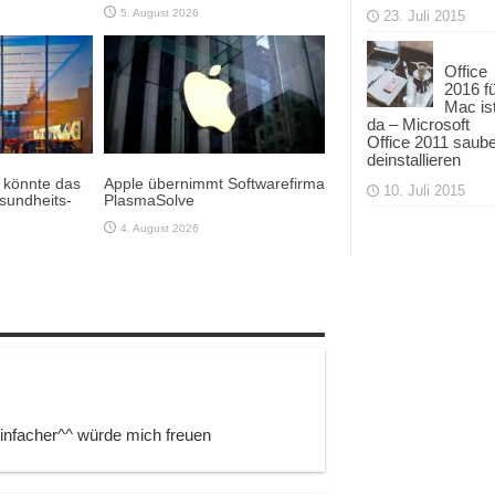
5. August 2026
23. Juli 2015
Office
2016 f
Mac is
da – Microsoft
Office 2011 saub
deinstallieren
e könnte das
Apple übernimmt Softwarefirma
10. Juli 2015
sundheits-
PlasmaSolve
4. August 2026
 einfacher^^ würde mich freuen