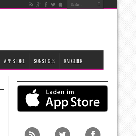
t zwei neue Display-Panels für iPhone-Modelle 2027
Apple übernimmt Softwarefirma PlasmaSolve
me: Eine wirtschaftliche und nachhaltige Entscheidung
APP STORE
SONSTIGES
RATGEBER