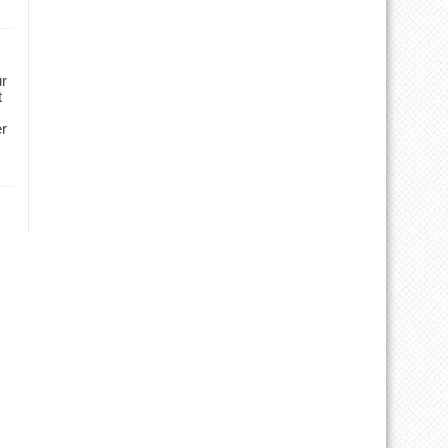
ür
t
er