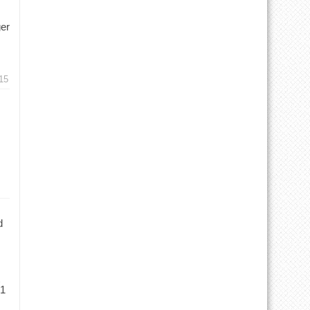
ger
15
d
 1