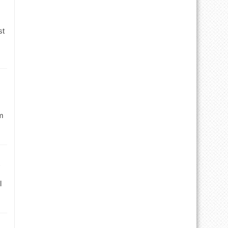
st
m
l