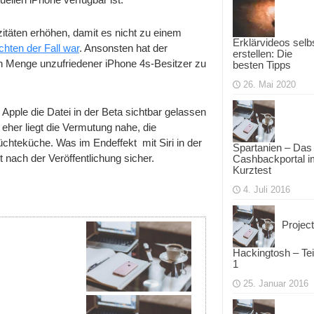
itäten erhöhen, damit es nicht zu einem
Erklärvideos selb
hten der Fall war
. Ansonsten hat der
erstellen: Die
n Menge unzufriedener iPhone 4s-Besitzer zu
besten Tipps
26. Mai 2020
Apple die Datei in der Beta sichtbar gelassen
 eher liegt die Vermutung nahe, die
chteküche. Was im Endeffekt mit Siri in der
Spartanien – Das
 nach der Veröffentlichung sicher.
Cashbackportal i
Kurztest
4. Juli 2016
Project
Hackingtosh – Tei
1
25. Januar 2016