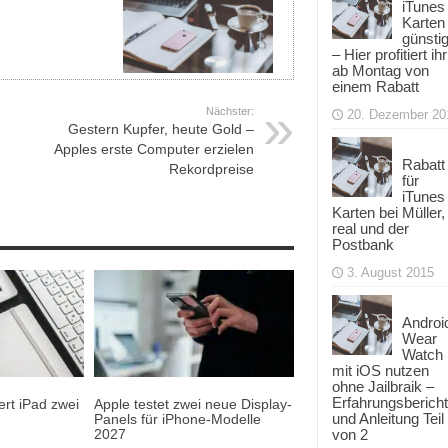
iTunes
Karten
günsti
– Hier profitiert ihr
ab Montag von
einem Rabatt
Nächster:
20. Dezember 20
Gestern Kupfer, heute Gold –
Apples erste Computer erzielen
Rabatt
Rekordpreise
für
iTunes
Karten bei Müller,
real und der
Postbank
3. August 2015
Androi
Wear
Watch
mit iOS nutzen
ohne Jailbraik –
Erfahrungsbericht
rt iPad zwei
Apple testet zwei neue Display-
und Anleitung Teil
Panels für iPhone-Modelle
2027
von 2