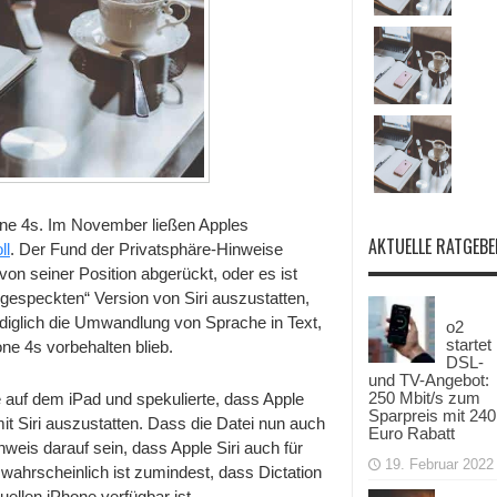
hone 4s. Im November ließen Apples
AKTUELLE RATGEBE
ll
. Der Fund der Privatsphäre-Hinweise
von seiner Position abgerückt, oder es ist
bgespeckten“ Version von Siri auszustatten,
lediglich die Umwandlung von Sprache in Text,
o2
startet
ne 4s vorbehalten blieb.
DSL-
und TV-Angebot:
250 Mbit/s zum
e auf dem iPad und spekulierte, dass Apple
Sparpreis mit 240
 Siri auszustatten. Dass die Datei nun auch
Euro Rabatt
weis darauf sein, dass Apple Siri auch für
19. Februar 2022
 wahrscheinlich ist zumindest, dass Dictation
ellen iPhone verfügbar ist.