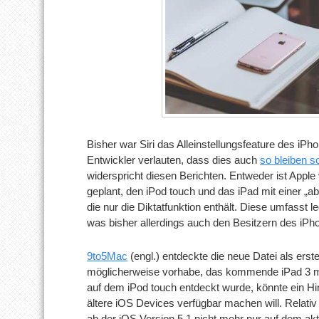
Bisher war Siri das Alleinstellungsfeature des iP
Entwickler verlauten, dass dies auch
so bleiben so
widerspricht diesen Berichten. Entweder ist Apple 
geplant, den iPod touch und das iPad mit einer „a
die nur die Diktatfunktion enthält. Diese umfasst 
was bisher allerdings auch den Besitzern des iPho
9to5Mac
(engl.) entdeckte die neue Datei als erst
möglicherweise vorhabe, das kommende iPad 3 mit
auf dem iPod touch entdeckt wurde, könnte ein Hin
ältere iOS Devices verfügbar machen will. Relativ
ab der iOS Version 5.1 nicht mehr nur auf dem aktu