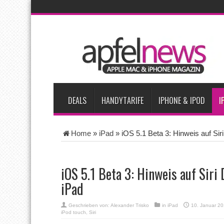
AKTUELLE NACHRICHTEN
iPhone Ultra lässt Verkauf faltbarer Smartphones 2026 um 20 
iPhone 18 Pro: Diese 3 großen Upgrades bringt das Top-Model
iPhone Air 2 für Anfang 2027 erwartet
Apples vermutete Air
Apple erzielt 49 Prozent des weltweiten Smartphone-Umsatzes 
DEALS
HANDYTARIFE
IPHONE & IPOD
I
Home
»
iPad
»
iOS 5.1 Beta 3: Hinweis auf Siri
iOS 5.1 Beta 3: Hinweis auf Siri
iPad
Geschrieben von:
Alexander Trisko
in
iPad
10. Januar 2
iPod touch
,
Siri