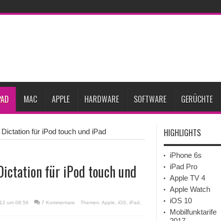
Prozent steigen
iPadOS 27 spendiert iPad zwei neue Funktionen
Apple teste
l
Apples Smartbrille könnte das nächste große Gesundheits-Gadget werden
Pods mit Kameras sollen bereits im September erscheinen
Gebrauchte Mac-Syste
im 2. Quartal
PAD
MAC
APPLE
HARDWARE
SOFTWARE
GERÜCHTE
HIGHLIGHTS
 Dictation für iPod touch und iPad
iPhone 6s
 Dictation für iPod touch und
iPad Pro
Apple TV 4
Apple Watch
iOS 10
012 um 08:56
7 Kommentare
Themen:
Apple
,
iOS
,
iPad
,
Mobilfunktarife
2017