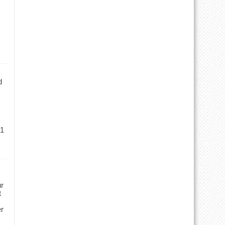
d
 1
ür
t
er