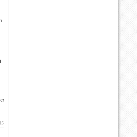
m
l
ger
15