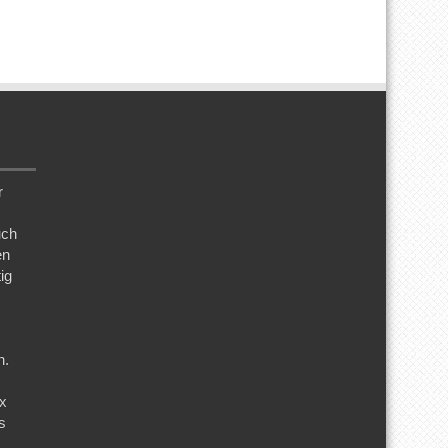
r
uch
en
ig
n.
ix
s