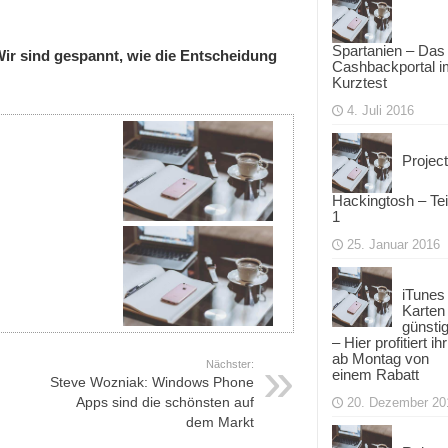
Spartanien – Das
ir sind gespannt, wie die Entscheidung
Cashbackportal i
Kurztest
4. Juli 2016
Project
Hackingtosh – Tei
1
25. Januar 2016
iTunes
Karten
günsti
– Hier profitiert ihr
ab Montag von
Nächster:
einem Rabatt
Steve Wozniak: Windows Phone
Apps sind die schönsten auf
20. Dezember 20
dem Markt