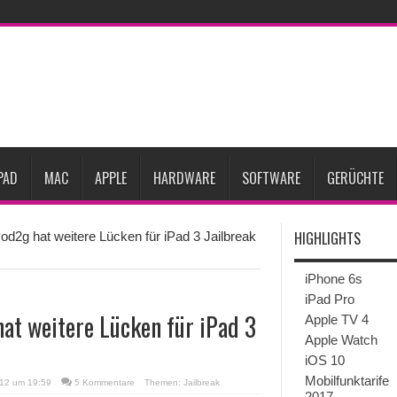
27
iPhone 18 Pro: Diese 3 großen Upgrades bringt das Top-Modell
dget werden
Apple übernimmt Softwarefirma PlasmaSolve
iPhone Air 2 für A
ember erscheinen
Gebrauchte Mac-Systeme: Eine wirtschaftliche und nachhalti
im 2. Quartal
Apple verbucht Rekordzahlen im dritten Quartal 2026
sinkende Preise
PAD
MAC
APPLE
HARDWARE
SOFTWARE
GERÜCHTE
HIGHLIGHTS
Pod2g hat weitere Lücken für iPad 3 Jailbreak
iPhone 6s
iPad Pro
hat weitere Lücken für iPad 3
Apple TV 4
Apple Watch
iOS 10
Mobilfunktarife
012 um 19:59
5 Kommentare
Themen:
Jailbreak
2017