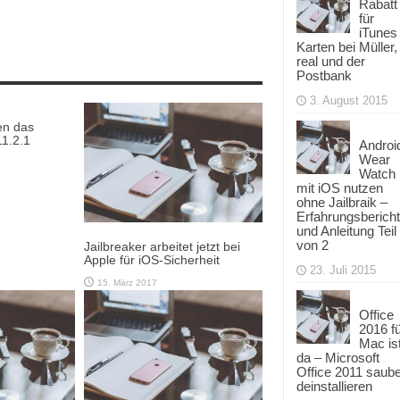
Rabatt
für
iTunes
Karten bei Müller,
real und der
Postbank
3. August 2015
en das
11.2.1
Androi
Wear
Watch
mit iOS nutzen
ohne Jailbraik –
Erfahrungsbericht
und Anleitung Teil
von 2
Jailbreaker arbeitet jetzt bei
Apple für iOS-Sicherheit
23. Juli 2015
15. März 2017
Office
2016 f
Mac is
da – Microsoft
Office 2011 saub
deinstallieren