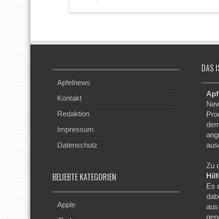
DAS I
Apfelnews
Apf
Kontakt
New
Redaktion
Pro
dem
Impressum
ang
Datenschutz
aus
Zu 
BELIEBTE KATEGORIEN
Hil
Es 
dab
Apple
aus
gen