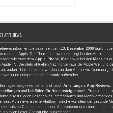
ST APFELNEWS
elnews
informiert die Leser seit dem
13. Dezember 2008
täglich übe
s rund um Apple. Der Themenschwerpunkt liegt bei den Apple
dukten wie etwa dem
Apple iPhone
,
iPad
sowie bei den
Macs
als a
 Apple TV. Die stets aktuellen Nachrichten aus der Apple Welt und d
renzenden Themenfeldern, werden von dem Apfelnews Team sorgfält
gewählt und entsprechend informativ aufbereitet.
den Tagesneuigkeiten reihen sich auch
Anleitungen
,
App-Reviews
,
festellungen
und
Leitfäden für Neueinsteiger
sowie Produkttests ei
dürfte also für jeden Leser etwas Interessantes und Mehrwerthaltiges
ei sein. Apfelnews ist eine Plattform welche vor allem der gesunde M
 informativen Content, einem tollen Autorenteam und einer mindesten
auso tollen Leser-Community, auszeichnet.