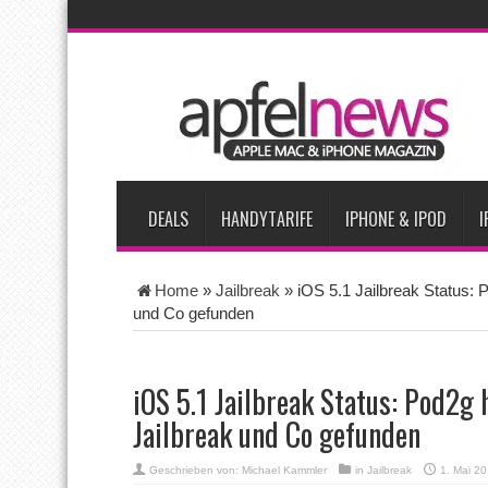
AKTUELLE NACHRICHTEN
Apple testet zwei neue Display-Panels für iPhone-Modelle 20
Apples Smartbrille könnte das nächste große Gesundheits-Ga
Apples vermutete AirPods mit Kameras sollen bereits im Sept
Apple erzielt 49 Prozent des weltweiten Smartphone-Umsatzes 
Tim Cook: Mehr Speicherlieferanten bedeuten nicht zwingend 
DEALS
HANDYTARIFE
IPHONE & IPOD
I
Home
»
Jailbreak
»
iOS 5.1 Jailbreak Status: 
und Co gefunden
iOS 5.1 Jailbreak Status: Pod2g 
Jailbreak und Co gefunden
Geschrieben von:
Michael Kammler
in
Jailbreak
1. Mai 2