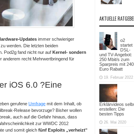
AKTUELLE RATGEBE
Hardware-Updates
immer schwieriger
o2
startet
 zu werden. Die letzten beiden
DSL-
. Pod2g fand nicht nur auf
Kernel- sondern
und TV-Angebot:
er anderem recht Mehrwertbringend für
250 Mbit/s zum
Sparpreis mit 240
Euro Rabatt
19. Februar 2022
er iOS 6.0 ?Eine
 Leben gerufene
Umfrage
mit dem Inhalt, ob
Erklärvideos selb
erstellen: Die
ilbreak-Release bevorzuge? Bisher wollen
besten Tipps
break, auch auf die Gefahr hinaus, dass
26. Mai 2020
 Wahrscheinlichkeit zur WWDC 2012
nte und somit gleich
fünf Exploits „verheizt“