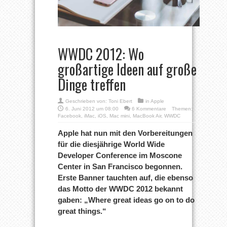
WWDC 2012: Wo
großartige Ideen auf große
Dinge treffen
Geschrieben von:
Toni Ebert
in
Apple
6. Juni 2012 um 08:00
6 Kommentare
Themen:
Facebook
,
iMac
,
iOS
,
Mac mini
,
MacBook Air
,
WWDC
Apple hat nun mit den Vorbereitungen
für die diesjährige World Wide
Developer Conference im Moscone
Center in San Francisco begonnen.
Erste Banner tauchten auf, die ebenso
das Motto der WWDC 2012 bekannt
gaben: „Where great ideas go on to do
great things.“