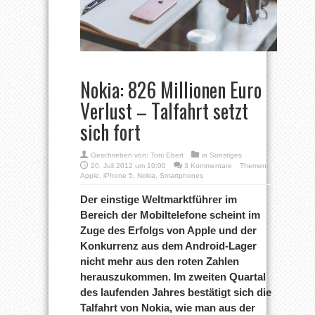
Nokia: 826 Millionen Euro
Verlust – Talfahrt setzt
sich fort
Geschrieben von:
Toni Ebert
in
Sonstiges
20. Juli 2012 um 10:00
3 Kommentare
Themen:
Apple
,
iPhone 5
,
Nokia
,
Smartphones
Der einstige Weltmarktführer im
Bereich der Mobiltelefone scheint im
Zuge des Erfolgs von Apple und der
Konkurrenz aus dem Android-Lager
nicht mehr aus den roten Zahlen
herauszukommen. Im zweiten Quartal
des laufenden Jahres bestätigt sich die
Talfahrt von Nokia, wie man aus der