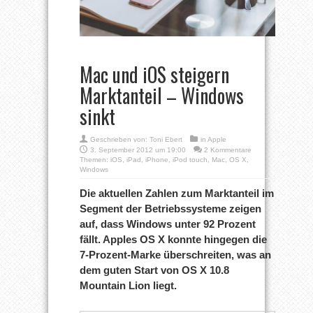
Mac und iOS steigern
Marktanteil – Windows
sinkt
Geschrieben von:
Toni Ebert
in
Apple
3. September 2012 um 19:00
2 Kommentare
Themen:
iOS
,
iPad
,
iPhone
,
iPod touch
,
Mac
,
OS X
,
Windows
Die aktuellen Zahlen zum Marktanteil im
Segment der Betriebssysteme zeigen
auf, dass Windows unter 92 Prozent
fällt. Apples OS X konnte hingegen die
7-Prozent-Marke überschreiten, was an
dem guten Start von OS X 10.8
Mountain Lion liegt.