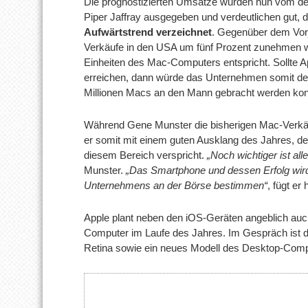
Die prognostizierten Umsätze wurden nun vom d
Piper Jaffray ausgegeben und verdeutlichen gut, 
Aufwärtstrend verzeichnet
. Gegenüber dem Vorj
Verkäufe in den USA um fünf Prozent zunehmen we
Einheiten des Mac-Computers entspricht. Sollte Ap
erreichen, dann würde das Unternehmen somit de
Millionen Macs an den Mann gebracht werden kon
Während Gene Munster die bisherigen Mac-Verkäu
er somit mit einem guten Ausklang des Jahres, d
diesem Bereich verspricht.
„Noch wichtiger ist all
Munster.
„Das Smartphone und dessen Erfolg wir
Unternehmens an der Börse bestimmen“
, fügt er 
Apple plant neben den iOS-Geräten angeblich auc
Computer im Laufe des Jahres. Im Gespräch ist d
Retina sowie ein neues Modell des Desktop-Comp