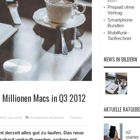
Prepaid ohne
Vertrag
Smartphone
Bundles
Mobilfunk-
Tarifrechner
NEWS IN BILDERN
1 Millionen Macs in Q3 2012
AKTUELLE RATGEBE
für
 2012 um 14:00
Kommentare deaktiviert
Themen:
Apple
soll
rekordverdächtige
o2
t derzeit alles gut zu laufen. Das neue
5,1
startet
zuhauf verkauft werden, sodass mit
Millionen