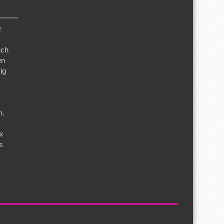
r
uch
en
ig
n.
ix
s