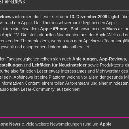
ST APFELNEWS
elnews
informiert die Leser seit dem
13. Dezember 2008
täglich übe
s rund um Apple. Der Themenschwerpunkt liegt bei den Apple
dukten wie etwa dem
Apple iPhone
,
iPad
sowie bei den
Macs
als a
 Apple TV. Die stets aktuellen Nachrichten aus der Apple Welt und d
renzenden Themenfeldern, werden von dem Apfelnews Team sorgfält
gewählt und entsprechend informativ aufbereitet.
den Tagesneuigkeiten reihen sich auch
Anleitungen
,
App-Reviews
,
festellungen
und
Leitfäden für Neueinsteiger
sowie Produkttests ei
dürfte also für jeden Leser etwas Interessantes und Mehrwerthaltiges
ei sein. Apfelnews ist eine Plattform welche vor allem der gesunde M
 informativen Content, einem tollen Autorenteam und einer mindesten
auso tollen Leser-Community, auszeichnet.
hone News
& viele weitere Newsmeldungen rund um
Apple