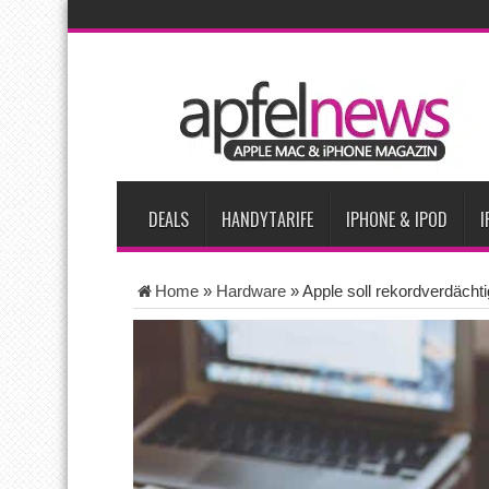
AKTUELLE NACHRICHTEN
Apple testet zwei neue Display-Panels für iPhone-Modelle 20
Apples Smartbrille könnte das nächste große Gesundheits-Ga
Apples vermutete AirPods mit Kameras sollen bereits im Sept
Apple erzielt 49 Prozent des weltweiten Smartphone-Umsatzes 
Tim Cook: Mehr Speicherlieferanten bedeuten nicht zwingend 
DEALS
HANDYTARIFE
IPHONE & IPOD
I
Home
»
Hardware
»
Apple soll rekordverdächt