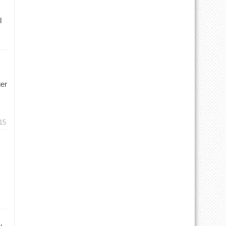
l
ger
15