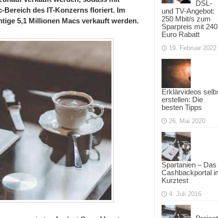
DSL-
Macs
-Bereich des IT-Konzerns floriert. Im
und TV-Angebot:
in
250 Mbit/s zum
htige 5,1 Millionen Macs verkauft werden.
Q3
Sparpreis mit 240
2012
verkaufen
Euro Rabatt
19. Februar 2022
Erklärvideos selb
erstellen: Die
besten Tipps
26. Mai 2020
Spartanien – Das
Cashbackportal i
Kurztest
4. Juli 2016