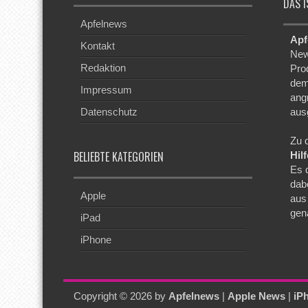
DAS I
Apfelnews
Apf
Kontakt
New
Redaktion
Pro
dem
Impressum
ang
Datenschutz
aus
Zu 
BELIEBTE KATEGORIEN
Hil
Es 
dab
Apple
aus
gen
iPad
iPhone
Copyright © 2026 by
Apfelnews
|
Apple News
|
iP