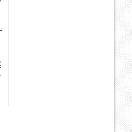
d
 1
ür
t
er