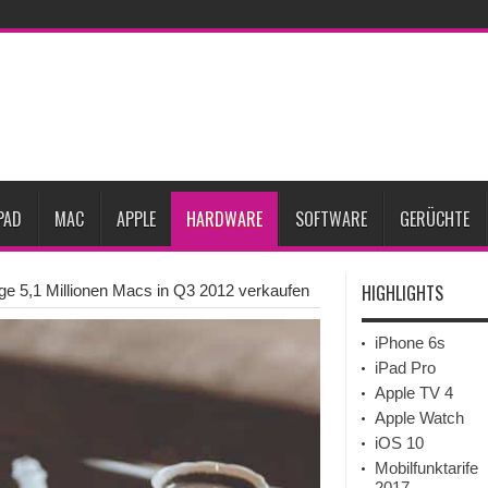
27
iPhone 18 Pro: Diese 3 großen Upgrades bringt das Top-Modell
dget werden
Apple übernimmt Softwarefirma PlasmaSolve
iPhone Air 2 für A
ember erscheinen
Gebrauchte Mac-Systeme: Eine wirtschaftliche und nachhalti
im 2. Quartal
Apple verbucht Rekordzahlen im dritten Quartal 2026
sinkende Preise
PAD
MAC
APPLE
HARDWARE
SOFTWARE
GERÜCHTE
HIGHLIGHTS
ige 5,1 Millionen Macs in Q3 2012 verkaufen
iPhone 6s
iPad Pro
Apple TV 4
Apple Watch
iOS 10
Mobilfunktarife
2017