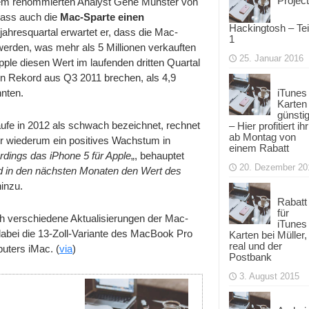
Project
em renommierten Analyst Gene Munster von
dass auch die
Mac-Sparte einen
Hackingtosh – Tei
ahresquartal erwartet er, dass die Mac-
1
rden, was mehr als 5 Millionen verkauften
25. Januar 2016
ple diesen Wert im laufenden dritten Quartal
n Rekord aus Q3 2011 brechen, als 4,9
nten.
iTunes
Karten
günsti
fe in 2012 als schwach bezeichnet, rechnet
– Hier profitiert ihr
ab Montag von
er wiederum ein positives Wachstum in
einem Rabatt
erdings das iPhone 5 für Apple
„, behauptet
20. Dezember 20
d in den nächsten Monaten den Wert des
hinzu.
Rabatt
für
h verschiedene Aktualisierungen der Mac-
iTunes
abei die 13-Zoll-Variante des MacBook Pro
Karten bei Müller,
real und der
uters iMac. (
via
)
Postbank
3. August 2015