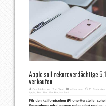
Apple soll rekordverdächtige 5,
verkaufen
Geschrieben von:
Toni Ebert
in
Hardware
11. September
Apple
,
iMac
,
Mac
,
Mac Pro
,
MacBook
Für den kalifornischen iPhone-Hersteller schein
Smartphone wird morgen präsentiert und soll 