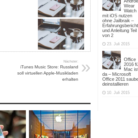
Androi
Wear
Watch
mit iOS nutzen
ohne Jailbraik –
Erfahrungsbericht
und Anleitung Teil
von 2
23. Juli 2015
Office
Nächster:
2016 f
iTunes Music Store: Russland
Mac is
soll virtuellen Apple-Musikladen
da – Microsoft
Office 2011 saub
erhalten
deinstallieren
10. Juli 2015