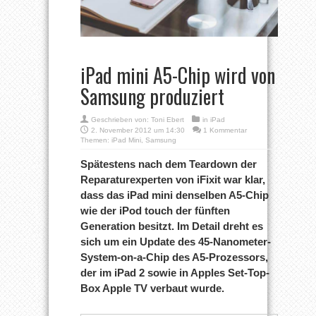
iPad mini A5-Chip wird von
Samsung produziert
Geschrieben von:
Toni Ebert
in
iPad
2. November 2012 um 14:30
1 Kommentar
Themen:
iPad Mini
,
Samsung
Spätestens nach dem Teardown der
Reparaturexperten von iFixit war klar,
dass das iPad mini denselben A5-Chip
wie der iPod touch der fünften
Generation besitzt. Im Detail dreht es
sich um ein Update des 45-Nanometer-
System-on-a-Chip des A5-Prozessors,
der im iPad 2 sowie in Apples Set-Top-
Box Apple TV verbaut wurde.