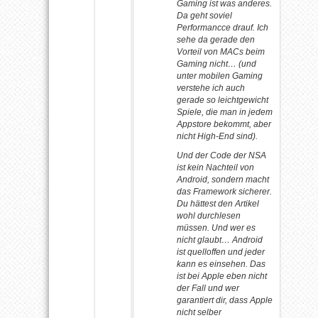
Gaming ist was anderes.
Da geht soviel
Performancce drauf. Ich
sehe da gerade den
Vorteil von MACs beim
Gaming nicht… (und
unter mobilen Gaming
verstehe ich auch
gerade so leichtgewicht
Spiele, die man in jedem
Appstore bekommt, aber
nicht High-End sind).
Und der Code der NSA
ist kein Nachteil von
Android, sondern macht
das Framework sicherer.
Du hättest den Artikel
wohl durchlesen
müssen. Und wer es
nicht glaubt… Android
ist quelloffen und jeder
kann es einsehen. Das
ist bei Apple eben nicht
der Fall und wer
garantiert dir, dass Apple
nicht selber