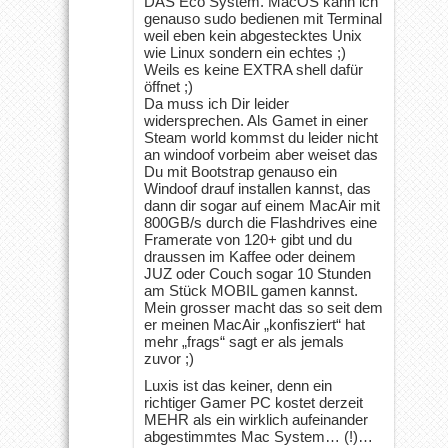
DAS Eco System. MacOS kann ich
genauso sudo bedienen mit Terminal
weil eben kein abgestecktes Unix
wie Linux sondern ein echtes ;)
Weils es keine EXTRA shell dafür
öffnet ;)
Da muss ich Dir leider
widersprechen. Als Gamet in einer
Steam world kommst du leider nicht
an windoof vorbeim aber weiset das
Du mit Bootstrap genauso ein
Windoof drauf installen kannst, das
dann dir sogar auf einem MacAir mit
800GB/s durch die Flashdrives eine
Framerate von 120+ gibt und du
draussen im Kaffee oder deinem
JUZ oder Couch sogar 10 Stunden
am Stück MOBIL gamen kannst.
Mein grosser macht das so seit dem
er meinen MacAir „konfisziert“ hat
mehr „frags“ sagt er als jemals
zuvor ;)
Luxis ist das keiner, denn ein
richtiger Gamer PC kostet derzeit
MEHR als ein wirklich aufeinander
abgestimmtes Mac System… (!)…