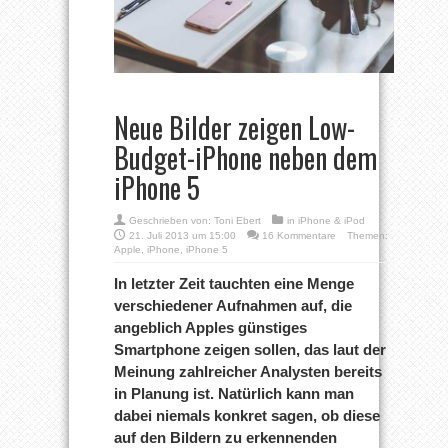
Neue Bilder zeigen Low-
Budget-iPhone neben dem
iPhone 5
Geschrieben von:
Toni Ebert
in
iPhone & iPod
21. Juli 2013 um 15:00
16 Kommentare
Themen:
Apple
,
iPhone
,
iPhone 5
In letzter Zeit tauchten eine Menge
verschiedener Aufnahmen auf, die
angeblich Apples günstiges
Smartphone zeigen sollen, das laut der
Meinung zahlreicher Analysten bereits
in Planung ist. Natürlich kann man
dabei niemals konkret sagen, ob diese
auf den Bildern zu erkennenden