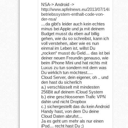
NSA-> Android ->
http://www.apfelnews.eu/2013/07/14/android-
betriebssystem-enthalt-code-von-
der-nsa/
…da gibt’s leider auch kein echtes
minus bei Apple und ja mit deinem
Budget musst du eben auf billig
gehen, wie du so schreibst, kann ich
voll verstehen, aber wie es nun
einmal im Leben ist, willst Du
„rocken“ musst du Geld… das ist bei
deiner neuen Freundin genauso, wie
beim iPhone Mini und hat nichts mit
Luxus zu tun sondern mit dem was
Du wirklich tun möchtest….
Cloud Server, dein eigener, oh .. und
den hast du sicherlich
a.) verschlüsselt mit mindesten
256Bit auf deinem iCloud System
b.) eine geschlossenen Trafic VPN
dahin und nicht Dropbox
c.) sichergestellt das du kein Android
Handy hast, von dem Du deine
Cloud Daten abrufst…
Ja es geht um mehr als nur einen
iPod… recht hast Du ;)