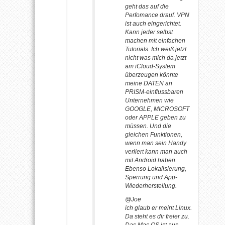
geht das auf die
Perfomance drauf. VPN
ist auch eingerichtet.
Kann jeder selbst
machen mit einfachen
Tutorials. Ich weiß jetzt
nicht was mich da jetzt
am iCloud-System
überzeugen könnte
meine DATEN an
PRISM-einflussbaren
Unternehmen wie
GOOGLE, MICROSOFT
oder APPLE geben zu
müssen. Und die
gleichen Funktionen,
wenn man sein Handy
verliert kann man auch
mit Android haben.
Ebenso Lokalisierung,
Sperrung und App-
Wiederherstellung.
@Joe
ich glaub er meint Linux.
Da steht es dir freier zu.
Das Mac OS ist aus