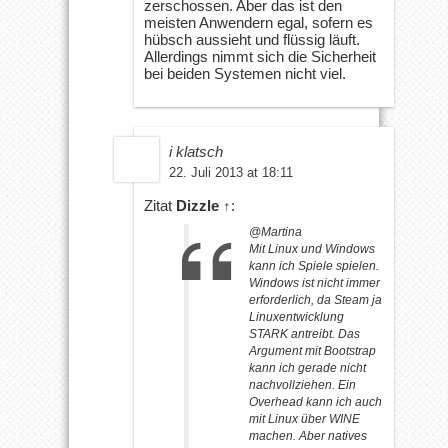
zerschossen. Aber das ist den
meisten Anwendern egal, sofern es
hübsch aussieht und flüssig läuft.
Allerdings nimmt sich die Sicherheit
bei beiden Systemen nicht viel.
i klatsch
22. Juli 2013 at 18:11
Zitat
Dizzle
↑
:
@Martina
Mit Linux und Windows
kann ich Spiele spielen.
Windows ist nicht immer
erforderlich, da Steam ja
Linuxentwicklung
STARK antreibt. Das
Argument mit Bootstrap
kann ich gerade nicht
nachvollziehen. Ein
Overhead kann ich auch
mit Linux über WINE
machen. Aber natives