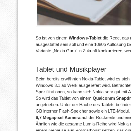
So ist von einem
Windows-Tablet
die Rede, das 
ausgestattet sein soll und eine 1080p Auflösung bi
Variante „Nokia Guru“ in Zukunft konkurrieren, we
Tablet und Musikplayer
Beim bereits erwähnten Nokia-Tablet wird es sic
Windows 8.1 ab Werk ausgeliefert wird. Betrachte
Spezifikationen, so kann sich Nokia sehr gut mit
So wird das Tablet von einem
Qualcomm Snapdra
angetrieben. Unter der Haube des Tablets befind
GB interner Flash-Speicher sowie ein LTE-Modul. D
6,7 Megapixel Kamera
auf der Rückseite und ein
Ähnlich wie die gesamte Lumia-Reihe wird Nokia 
einem Gehäuse aus Polycarbonat setzen, das Ap