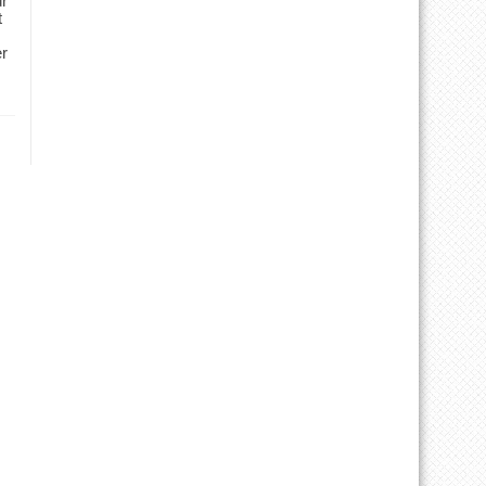
ür
t
er