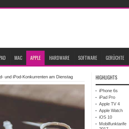
27
iPhone 18 Pro: Diese 3 großen Upgrades bringt das Top-Modell
dget werden
Apple übernimmt Softwarefirma PlasmaSolve
iPhone Air 2 für A
ember erscheinen
Gebrauchte Mac-Systeme: Eine wirtschaftliche und nachhalti
im 2. Quartal
Apple verbucht Rekordzahlen im dritten Quartal 2026
sinkende Preise
PAD
MAC
APPLE
HARDWARE
SOFTWARE
GERÜCHTE
HIGHLIGHTS
Pad- und iPod-Konkurrenten am Dienstag
iPhone 6s
iPad Pro
Apple TV 4
Apple Watch
iOS 10
Mobilfunktarife
2017