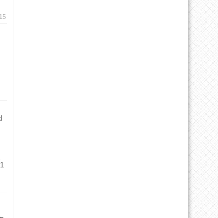
15
d
 1