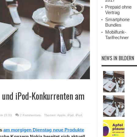
Prepaid ohne
Vertrag
Smartphone
Bundles
Mobilfunk-
Tarifrechner
NEWS IN BILDERN
d- und iPod-Konkurrenten am
um 15:03
2 Kommentare
Themen:
Apple
,
iPad
,
iPod
,
as
am morgigen Dienstag neue Produkte
ische Konzern Nokia bereitet sich aktuell