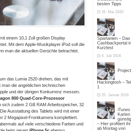
besten Tipps
26. Mai 2020
mit einem 10,1 Zoll großen Display
Spartanien – Das
Cashbackportal i
etet. Mit dem Apple-Musikplayer iPod soll die
Kurztest
nn man die aktuellen Gerüchte betrachtet.
4. Juli 2016
Project
h um das Lumia 2520 drehen, das mit
Hackingtosh – Tei
t man die angeblichen technischen
1
 Apple und der übrigen Konkurrenz messen.
25. Januar 2016
gon 800 Quad-Core-Prozessor
en sich zudem 2 GB RAM Arbeitsspeicher, 32
iTunes
ie Ausstattung des Tablets wird mit einer
Karten
er 2 Megapixel-Frontkamera komplettiert.
günsti
– Hier profitiert ihr
abermals auf viele verschiedene Farben und
ab Montag von
ple beim neuen
iPhone 5c
ebenso