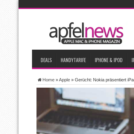
AKTUELLE NACHRICHTEN
Apple testet zwei neue Display-Panels für iPhone-Modelle 20
Apples Smartbrille könnte das nächste große Gesundheits-Ga
Apples vermutete AirPods mit Kameras sollen bereits im Sept
Apple erzielt 49 Prozent des weltweiten Smartphone-Umsatzes 
Tim Cook: Mehr Speicherlieferanten bedeuten nicht zwingend 
DEALS
HANDYTARIFE
IPHONE & IPOD
I
Home
»
Apple
»
Gerücht: Nokia präsentiert i