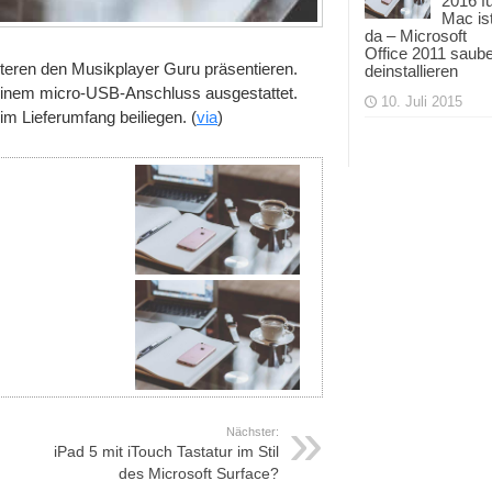
2016 f
Mac is
da – Microsoft
Office 2011 saub
teren den Musikplayer Guru präsentieren.
deinstallieren
t einem micro-USB-Anschluss ausgestattet.
10. Juli 2015
im Lieferumfang beiliegen. (
via
)
Nächster:
iPad 5 mit iTouch Tastatur im Stil
des Microsoft Surface?