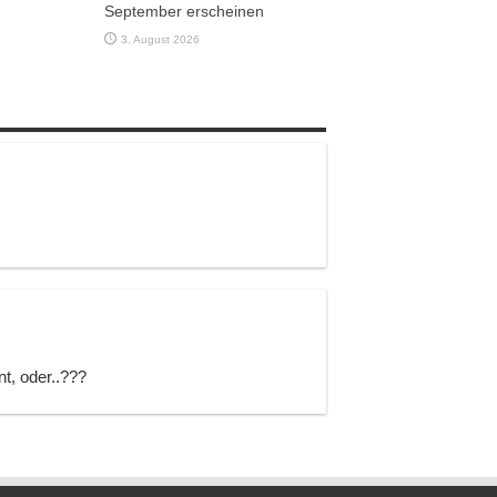
September erscheinen
3. August 2026
, oder..???