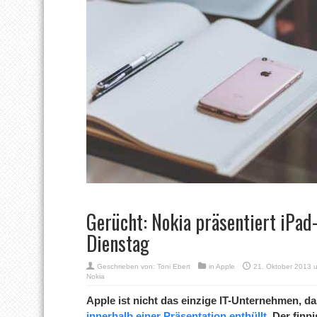
Gerücht: Nokia präsentiert iPa
Dienstag
Geschrieben von:
Toni Ebert
in
Apple
21. Oktober 2013 
Nokia
Apple ist nicht das einzige IT-Unternehmen, d
innerhalb einer Präsentation enthüllt
. Der finn