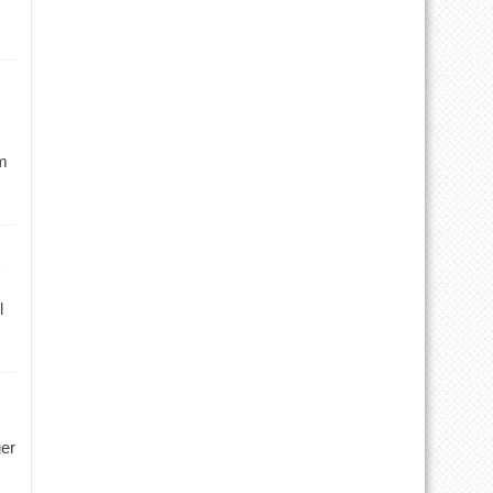
m
l
ger