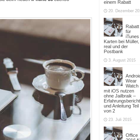
einem Rabatt
20. Dezember 20
Rabatt
für
iTunes
Karten bei Müller,
real und der
Postbank
3. August 2015
Androi
Wear
Watch
mit iOS nutzen
ohne Jailbraik –
Erfahrungsbericht
und Anleitung Teil
von 2
23. Juli 2015
Office