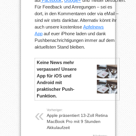
auf
Facebook
,
Google+
und Twitter besuchen.
Für Feedback und Anregungen – sei es
dort, in den Kommentaren oder via eMail –
sind wir stets dankbar. Alternativ könnt ihr
auch unsere kostenlose
Apfelnews
App
auf euer iPhone laden und dank
Pushbenachrichtigungen immer auf dem
aktuellsten Stand bleiben.
Keine News mehr
verpassen! Unsere
App für iOS und
Android mit
praktischer Push-
Funktion.
Vorheriger:
Apple präsentiert 13-Zoll Retina
MacBook Pro mit 9 Stunden
Akkulaufzeit
Nächster: