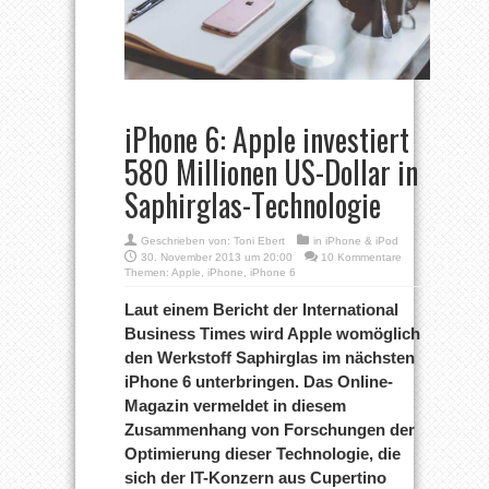
iPhone 6: Apple investiert
580 Millionen US-Dollar in
Saphirglas-Technologie
Geschrieben von:
Toni Ebert
in
iPhone & iPod
30. November 2013 um 20:00
10 Kommentare
Themen:
Apple
,
iPhone
,
iPhone 6
Laut einem Bericht der International
Business Times wird Apple womöglich
den Werkstoff Saphirglas im nächsten
iPhone 6 unterbringen. Das Online-
Magazin vermeldet in diesem
Zusammenhang von Forschungen der
Optimierung dieser Technologie, die
sich der IT-Konzern aus Cupertino