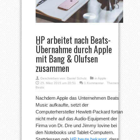
HP arbeitet nach Beats-
Übernahme durch Apple
mit Bang & Olufsen
zusammen
Geschrieben von:
Daniel Schulz
in
Apple
25. März 2015 um 20:51
1 Kommentar
Themen:
Beats
Nachdem Apple das Unternehmen Beats
Music aufkaufte, setzt der
Computerhersteller Hewlett-Packard fortan
nicht mehr auf das Audio-Equipment der
Firma von Dr. Dre und Jimmy Iovine bei
den Notebooks und Tablet-Computern.
Stattdessen gab
HP heute bekannt
, dass