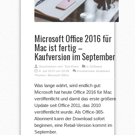
Microsoft Office 2016 für
Mac ist fertig –
Kaufversion im September
Geschrieben von:
Toni Ebert
in
Software
für
9. Juli 2015 um 19:09
Kommentare deaktiviert
Microsoft
Themen:
Microsoft Office
Office
2016
Was lange währt, wird endlich gut:
für
Microsoft hat heute Office 2016 für Mac
Mac
ist
veröffentlicht und damit das erste größere
fertig
Update seit Office 2011, das 2010
–
Kaufversion
veröffentlicht wurde. Als Office-365-
im
September
Abonnent kann der Download sofort
beginnen, eine Retail-Version kommt im
September.