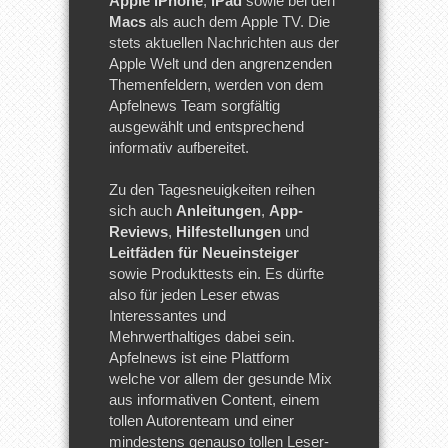
Apple iPhone
,
iPad
sowie bei den
Macs
als auch dem Apple TV. Die
stets aktuellen Nachrichten aus der
Apple Welt und den angrenzenden
Themenfeldern, werden von dem
Apfelnews Team sorgfältig
ausgewählt und entsprechend
informativ aufbereitet.
Zu den Tagesneuigkeiten reihen
sich auch
Anleitungen
,
App-
Reviews
,
Hilfestellungen
und
Leitfäden für Neueinsteiger
sowie Produkttests ein. Es dürfte
also für jeden Leser etwas
Interessantes und
Mehrwerthaltiges dabei sein.
Apfelnews ist eine Plattform
welche vor allem der gesunde Mix
aus informativen Content, einem
tollen Autorenteam und einer
mindestens genauso tollen Leser-