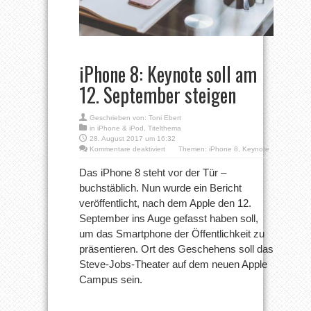
iPhone 8: Keynote soll am
12. September steigen
Geschrieben von:
Toni Ebert
in
iPhone & iPod
,
Titelthema
28. August 2017 um 16:32
für
Kommentare deaktiviert
Themen:
iPhone 8
,
Keynote
iPhone
8:
Das iPhone 8 steht vor der Tür –
Keynote
buchstäblich. Nun wurde ein Bericht
soll
am
veröffentlicht, nach dem Apple den 12.
12.
September ins Auge gefasst haben soll,
September
steigen
um das Smartphone der Öffentlichkeit zu
präsentieren. Ort des Geschehens soll das
Steve-Jobs-Theater auf dem neuen Apple
Campus sein.