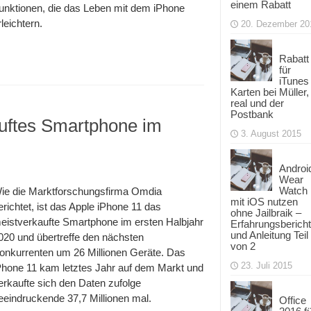
einem Rabatt
unktionen, die das Leben mit dem iPhone
rleichtern.
20. Dezember 20
Rabatt
für
iTunes
Karten bei Müller,
real und der
Postbank
auftes Smartphone im
3. August 2015
Androi
Wear
Watch
ie die Marktforschungsfirma Omdia
mit iOS nutzen
erichtet, ist das Apple iPhone 11 das
kauftes
ohne Jailbraik –
one
eistverkaufte Smartphone im ersten Halbjahr
Erfahrungsbericht
und Anleitung Teil
020 und übertreffe den nächsten
von 2
onkurrenten um 26 Millionen Geräte. Das
23. Juli 2015
Phone 11 kam letztes Jahr auf dem Markt und
erkaufte sich den Daten zufolge
eeindruckende 37,7 Millionen mal.
Office