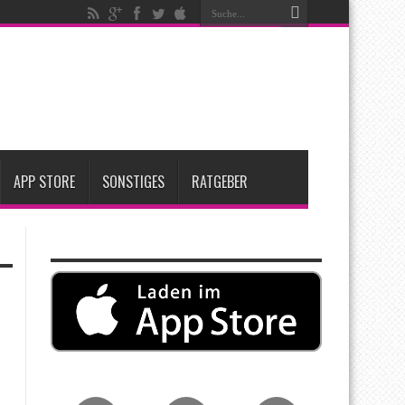
t zwei neue Display-Panels für iPhone-Modelle 2027
Apple übernimmt Softwarefirma PlasmaSolve
me: Eine wirtschaftliche und nachhaltige Entscheidung
APP STORE
SONSTIGES
RATGEBER