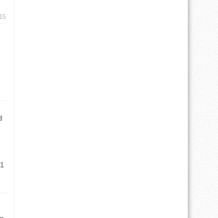
15
d
 1