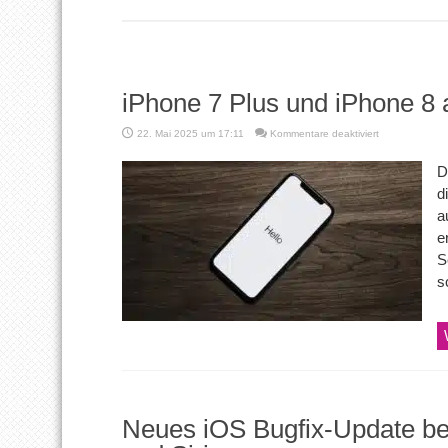
iPhone 7 Plus und iPhone 8 a
für
22. Mai 2025 um 17:11
Kommentare deaktiviert
iPhone
7
D
Plus
d
und
iPhone
a
8
e
ab
sofort
S
Vintage
s
Neues iOS Bugfix-Update be