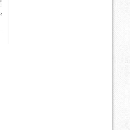
ür
t
er