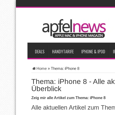
AKTUELLE NACHRICHTEN
iPhone Ultra lässt Verkauf faltbarer Smartphones 2026 um 20 
iPhone 18 Pro: Diese 3 großen Upgrades bringt das Top-Model
iPhone Air 2 für Anfang 2027 erwartet
Apples vermutete Air
Apple erzielt 49 Prozent des weltweiten Smartphone-Umsatzes 
DEALS
HANDYTARIFE
IPHONE & IPOD
I
Home
»
Thema: iPhone 8
Thema: iPhone 8 - Alle akt
Überblick
Zeig mir alle Artikel zum Thema: iPhone 8
Alle aktuellen Artikel zum The