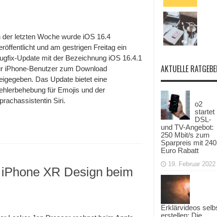
n der letzten Woche wurde iOS 16.4
eröffentlicht und am gestrigen Freitag ein
ugfix-Update mit der Bezeichnung iOS 16.4.1
AKTUELLE RATGEBE
ür iPhone-Benutzer zum Download
reigegeben. Das Update bietet eine
ehlerbehebung für Emojis und der
prachassistentin Siri.
o2
startet
DSL-
und TV-Angebot:
250 Mbit/s zum
Sparpreis mit 240
Euro Rabatt
19. Februar 2022
t iPhone XR Design beim
Erklärvideos selb
erstellen: Die