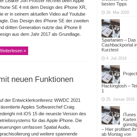
er Leaker Jon Prosser rechnet beim Apple
besten Tipps
Phone SE 4 mit dem Design des iPhone XR,
26. Mai 2020
ie er in seinem aktuellen Video auf Youtube
agte. Das Design des iPhone SE der zweiten
nd dritten Generation nutzte das iPhone 8
esign aus dem Jahr 2017 als Grundlage.
Spartanien – Das
Cashbackportal i
Kurztest
Weiterlesen »
4. Juli 2016
Project
it neuen Funktionen
Hackingtosh – Tei
1
25. Januar 2016
uf der Entwicklerkonferenz WWDC 2021
räsentierte Apples Softwarechef Craig
ederighi mit iOS 15 die neueste Version des
iTunes
Karten
etriebssystems für das Apple iPhone. Die
günsti
euerungen umfassen Spatial Audio,
– Hier profitiert ihr
prachisolierung und weitere spannende
ab Montag von