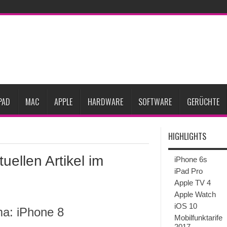
Prozent steigen
iPadOS 27 spendiert iPad zwei neue Funktionen
Apple teste
l
Apples Smartbrille könnte das nächste große Gesundheits-Gadget werden
Pods mit Kameras sollen bereits im September erscheinen
Gebrauchte Mac-Syste
im 2. Quartal
PAD
MAC
APPLE
HARDWARE
SOFTWARE
GERÜCHTE
HIGHLIGHTS
uellen Artikel im
iPhone 6s
iPad Pro
Apple TV 4
Apple Watch
iOS 10
ma: iPhone 8
Mobilfunktarife
2017