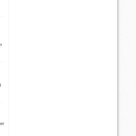
m
l
ger