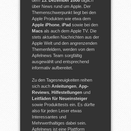
dem
13. Dezember 2008
täglich
über News rund um Apple. Der
Themenschwerpunkt liegt bei den
Apple Produkten wie etwa dem
Apple iPhone
,
iPad
sowie bei den
Macs
als auch dem Apple TV. Die
stets aktuellen Nachrichten aus der
Apple Welt und den angrenzenden
Themenfeldern, werden von dem
Apfelnews Team sorgfältig
ausgewählt und entsprechend
informativ aufbereitet.
Zu den Tagesneuigkeiten reihen
sich auch
Anleitungen
,
App-
Reviews
,
Hilfestellungen
und
Leitfäden für Neueinsteiger
sowie Produkttests ein. Es dürfte
also für jeden Leser etwas
Interessantes und
Mehrwerthaltiges dabei sein.
Apfelnews ist eine Plattform