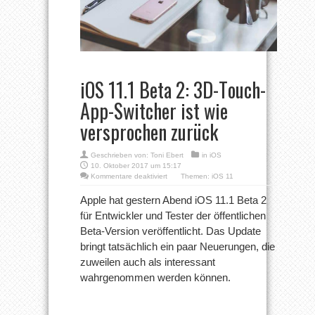
iOS 11.1 Beta 2: 3D-Touch-
App-Switcher ist wie
versprochen zurück
Geschrieben von:
Toni Ebert
in
iOS
10. Oktober 2017 um 15:17
für
Kommentare deaktiviert
Themen:
iOS 11
iOS
11.1
Apple hat gestern Abend iOS 11.1 Beta 2
Beta
für Entwickler und Tester der öffentlichen
2:
3D-
Beta-Version veröffentlicht. Das Update
Touch-
bringt tatsächlich ein paar Neuerungen, die
App-
Switcher
zuweilen auch als interessant
ist
wie
wahrgenommen werden können.
versprochen
zurück