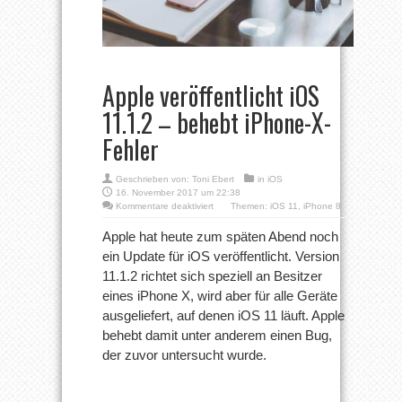
Apple veröffentlicht iOS
11.1.2 – behebt iPhone-X-
Fehler
Geschrieben von:
Toni Ebert
in
iOS
16. November 2017 um 22:38
für
Kommentare deaktiviert
Themen:
iOS 11
,
iPhone 8
Apple
veröffentlicht
Apple hat heute zum späten Abend noch
iOS
ein Update für iOS veröffentlicht. Version
11.1.2
–
11.1.2 richtet sich speziell an Besitzer
behebt
eines iPhone X, wird aber für alle Geräte
iPhone-
X-
ausgeliefert, auf denen iOS 11 läuft. Apple
Fehler
behebt damit unter anderem einen Bug,
der zuvor untersucht wurde.