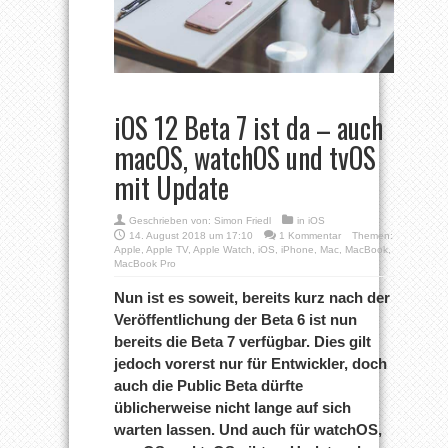
iOS 12 Beta 7 ist da – auch
macOS, watchOS und tvOS
mit Update
Geschrieben von:
Simon Friedl
in
iOS
14. August 2018 um 17:10
1 Kommentar
Themen:
Apple
,
Apple TV
,
Apple Watch
,
iOS
,
iPhone
,
Mac
,
MacBook
,
MacBook Pro
Nun ist es soweit, bereits kurz nach der
Veröffentlichung der Beta 6 ist nun
bereits die Beta 7 verfügbar. Dies gilt
jedoch vorerst nur für Entwickler, doch
auch die Public Beta dürfte
üblicherweise nicht lange auf sich
warten lassen. Und auch für watchOS,