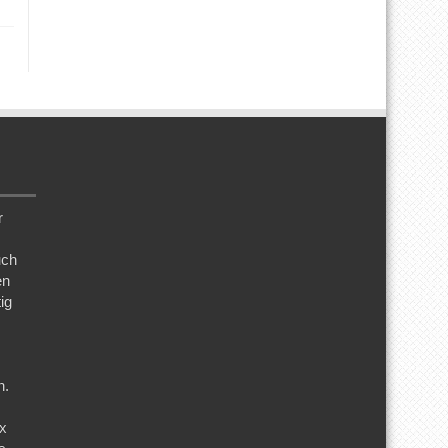
r
uch
en
ig
n.
ix