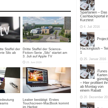
Spartanien – Das
Cashbackportal i
Kurztest
4. Juli 2016
Project
Hackingtosh – Tei
te Staffel der
Dritte Staffel der Science-
1
rie Silo ab
Fiction-Serie „Silo“ startet am
3. Juli auf Apple TV
25. Januar 2016
25. Juni 2026
iTunes
Karten
günsti
– Hier profitiert ihr
ab Montag von
einem Rabatt
20. Dezember 20
Bedeutung
Leaker bestätigt: Erstes
teams
Touchscreen-MacBook kommt
im Herbst