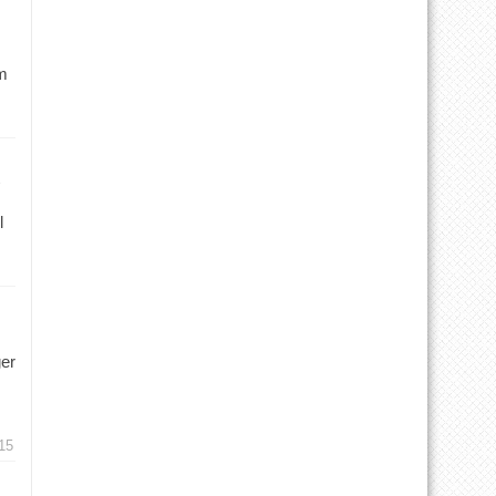
m
l
ger
15