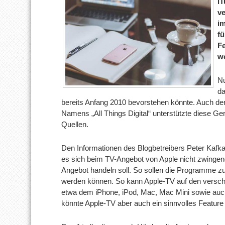
i
ve
i
fü
F
w
Nu
da
bereits Anfang 2010 bevorstehen könnte. Auch der
Namens „All Things Digital“ unterstützte diese Ge
Quellen.
Den Informationen des Blogbetreibers Peter Kafka 
es sich beim TV-Angebot von Apple nicht zwingen
Angebot handeln soll. So sollen die Programme z
werden können. So kann Apple-TV auf den versch
etwa dem iPhone, iPod, Mac, Mac Mini sowie auc
könnte Apple-TV aber auch ein sinnvolles Feature 