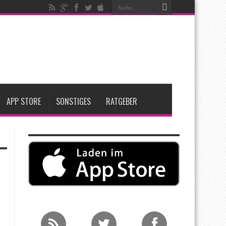
ken
t zwei neue Display-Panels für iPhone-Modelle 2027
Apple übernimmt Softwarefirma PlasmaSolve
APP STORE
SONSTIGES
RATGEBER