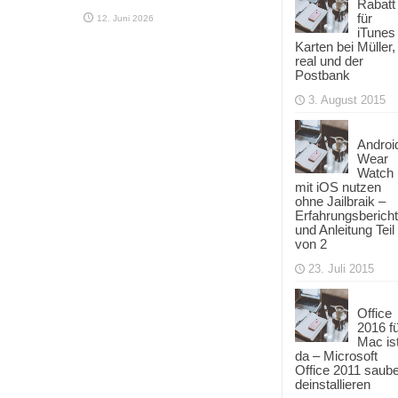
Rabatt
für
12. Juni 2026
iTunes
Karten bei Müller,
real und der
Postbank
3. August 2015
Androi
Wear
Watch
mit iOS nutzen
ohne Jailbraik –
Erfahrungsbericht
und Anleitung Teil
von 2
23. Juli 2015
Office
2016 f
Mac is
da – Microsoft
Office 2011 saub
deinstallieren