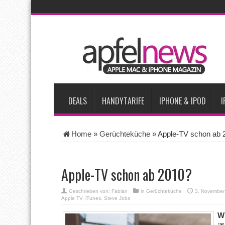
AKTUELLE NACHRICHTEN
Apple beherrscht 65 Prozent des globalen Premium-Smartpho
iPhone 18 Pro zum Marktstart möglicherweise nur begrenzt ve
iPhone Ultra lässt Verkauf faltbarer Smartphones 2026 um 20 
iPhone 18 Pro: Diese 3 großen Upgrades bringt das Top-Model
DEALS
HANDYTARIFE
IPHONE & IPOD
I
Home
»
Gerüchteküche
»
Apple-TV schon ab 
Apple-TV schon ab 2010?
Geschrieben von:
Fabian
in
Gerüchteküche
3. November
Apple TV
,
iTunes
,
Steve Jobs
W