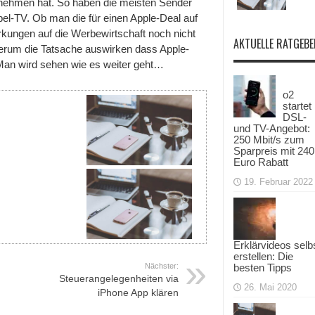
u nehmen hat. So haben die meisten Sender
bel-TV. Ob man die für einen Apple-Deal auf
irkungen auf die Werbewirtschaft noch nicht
AKTUELLE RATGEBE
derum die Tatsache auswirken dass Apple-
Man wird sehen wie es weiter geht…
o2
startet
DSL-
und TV-Angebot:
250 Mbit/s zum
Sparpreis mit 240
Euro Rabatt
19. Februar 2022
Erklärvideos selb
erstellen: Die
besten Tipps
Nächster:
Steuerangelegenheiten via
26. Mai 2020
iPhone App klären