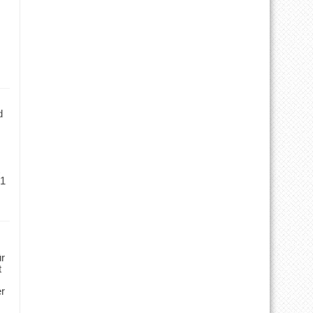
d
 1
ür
t
er