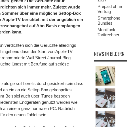
Tunes geben? Die Gerüchte dafür
2010?
Prepaid ohne
rdichten sich immer mehr. Zuletzt wurde
Vertrag
m Sommer über eine mögliche Settop-Box
Smartphone
r Apple-TV berichtet, mit der angeblich ein
Bundles
ernsehangebot auf Abo-Basis empfangen
Mobilfunk-
erden kann.
Tarifrechner
n verdichten sich die Gerüchte allerdings
hingehend dass der Start von Apple-TV
NEWS IN BILDERN
 renommierte Wall Street Journal-Blog
rüchte jüngst mit Berufung auf seriöse
zufolge soll bereits durchgesickert sein dass
d an ein an die Settop-Box gekoppeltes
um Beispiel auch über iTunes bezogen
iedensten Endgeräten genutzt werden wie
h an einem ganz normalen PC. Natürlich
für den neuen Tablet sein.