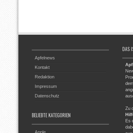
DAS I
Apfelnews
Apf
Kontakt
New
Redaktion
Pro
dem
Impressum
ang
Datenschutz
aus
Zu 
BELIEBTE KATEGORIEN
Hil
Es 
dab
Apple