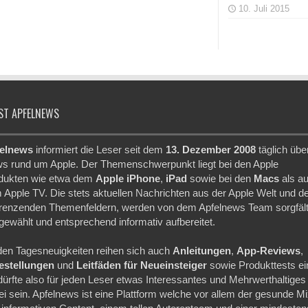
10. Juli 2015
ST APFELNEWS
elnews
informiert die Leser seit dem
13. Dezember 2008
täglich übe
s rund um Apple. Der Themenschwerpunkt liegt bei den Apple
dukten wie etwa dem
Apple iPhone
,
iPad
sowie bei den
Macs
als a
 Apple TV. Die stets aktuellen Nachrichten aus der Apple Welt und d
renzenden Themenfeldern, werden von dem Apfelnews Team sorgfält
gewählt und entsprechend informativ aufbereitet.
den Tagesneuigkeiten reihen sich auch
Anleitungen
,
App-Reviews
,
festellungen
und
Leitfäden für Neueinsteiger
sowie Produkttests ei
dürfte also für jeden Leser etwas Interessantes und Mehrwerthaltiges
ei sein. Apfelnews ist eine Plattform welche vor allem der gesunde M