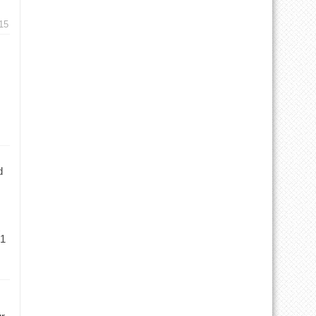
15
d
 1