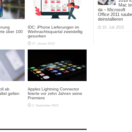
2016 f
Mac is
da – Microsoft
Office 2011 saub
deinstallieren
nnung
IDC: iPhone Lieferungen im
10. Juli 2015
rte über 100
Weihnachtsquartal zweistellig
gesunken
27. Januar 2023
ll ab
Apples Lightning Connector
ltet gelten
feierte vor zehn Jahren seine
Premiere
2. September 2022