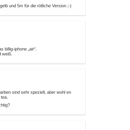
gelb und 5m für die rötliche Version ;-)
billig-iphone „air“.
d weiß.
Farben sind sehr speziell, aber wohl en
 tea.
chtig?