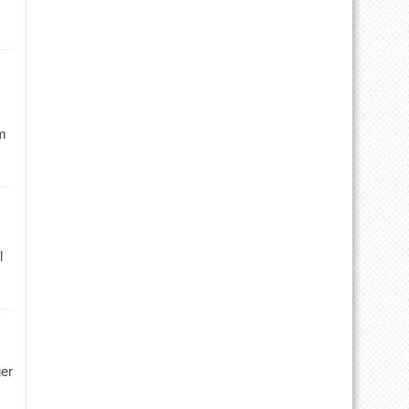
m
l
ger