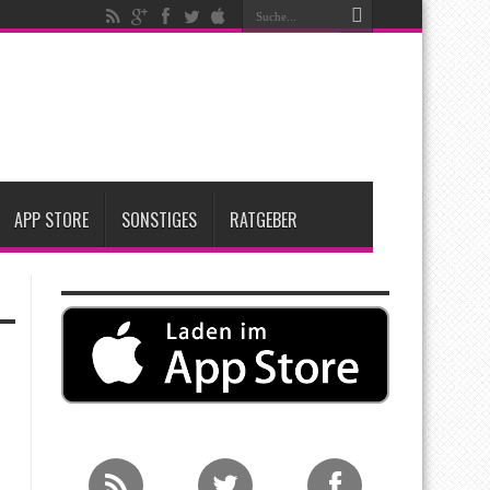
igen
iPadOS 27 spendiert iPad zwei neue Funktionen
nfang 2027 erwartet
APP STORE
SONSTIGES
RATGEBER