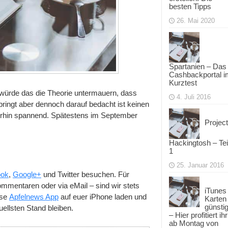
besten Tipps
26. Mai 2020
Spartanien – Das
Cashbackportal i
Kurztest
, würde das die Theorie untermauern, dass
4. Juli 2016
bringt aber dennoch darauf bedacht ist keinen
eiterhin spannend. Spätestens im September
Project
Hackingtosh – Tei
1
25. Januar 2016
ok
,
Google+
und Twitter besuchen. Für
mmentaren oder via eMail – sind wir stets
iTunes
ose
Apfelnews App
auf euer iPhone laden und
Karten
günsti
llsten Stand bleiben.
– Hier profitiert ihr
ab Montag von