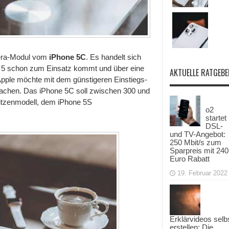
mera-Modul vom
iPhone 5C
. Es handelt sich
e 5 schon zum Einsatz kommt und über eine
AKTUELLE RATGEBE
Apple möchte mit dem günstigeren Einstiegs-
machen. Das iPhone 5C soll zwischen 300 und
tzenmodell, dem iPhone 5S
o2
startet
DSL-
und TV-Angebot:
250 Mbit/s zum
Sparpreis mit 240
Euro Rabatt
19. Februar 2022
Erklärvideos selb
erstellen: Die