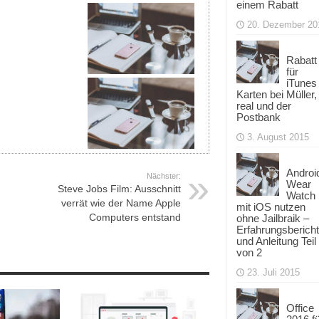
einem Rabatt
20. Dezember 20
Rabatt
für
iTunes
Karten bei Müller,
real und der
Postbank
3. August 2015
Androi
Nächster:
Wear
Steve Jobs Film: Ausschnitt
Watch
verrät wie der Name Apple
mit iOS nutzen
Computers entstand
ohne Jailbraik –
Erfahrungsbericht
und Anleitung Teil
von 2
23. Juli 2015
Office