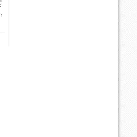
ür
t
er