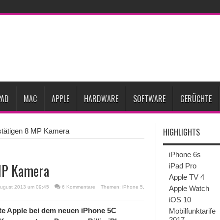
gesunken
iPhone 18 Pro zum Marktstart möglicherweise nur begrenzt verfügbar
eative
iPhone Ultra lässt Verkauf faltbarer Smartphones 2026 um 20 Prozent ste
27
iPhone 18 Pro: Diese 3 großen Upgrades bringt das Top-Modell
dget werden
Apple übernimmt Softwarefirma PlasmaSolve
iPhone Air 2 für A
PAD
MAC
APPLE
HARDWARE
SOFTWARE
GERÜCHTE
HIGHLIGHTS
stätigen 8 MP Kamera
iPhone 6s
 MP Kamera
iPad Pro
Apple TV 4
August 2013 um 09:45
6 Kommentare
Themen:
iPhone 5
,
Apple Watch
iOS 10
te Apple bei dem neuen iPhone 5C
Mobilfunktarife
2017