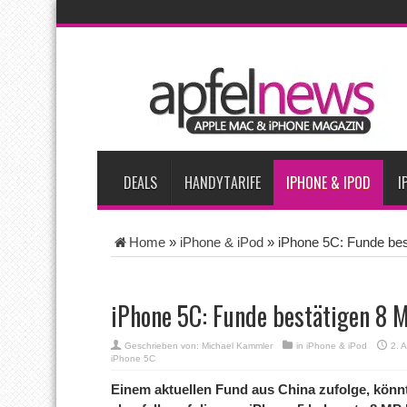
AKTUELLE NACHRICHTEN
Bericht: iPad-Lieferungen im 2. Quartal 2026 um 7,5 Prozent 
Vom iPad-Design zum eigenen T-Shirt: Checkliste für Apple-Kr
Apple testet zwei neue Display-Panels für iPhone-Modelle 20
Apples Smartbrille könnte das nächste große Gesundheits-Ga
DEALS
HANDYTARIFE
IPHONE & IPOD
I
Home
»
iPhone & iPod
»
iPhone 5C: Funde be
iPhone 5C: Funde bestätigen 8
Geschrieben von:
Michael Kammler
in
iPhone & iPod
2. 
iPhone 5C
Einem aktuellen Fund aus China zufolge, könn