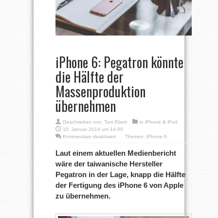
iPhone 6: Pegatron könnte
die Hälfte der
Massenproduktion
übernehmen
Geschrieben von:
Toni Ebert
in
iPhone & iPod
10. Januar 2014 um 14:00
für
Kommentare deaktiviert
Themen:
iPhone 6
iPhone
6:
Laut einem aktuellen Medienbericht
Pegatron
wäre der taiwanische Hersteller
könnte
die
Pegatron in der Lage, knapp die Hälfte
Hälfte
der Fertigung des iPhone 6 von Apple
der
Massenproduktion
zu übernehmen.
übernehmen