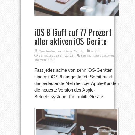
iOS 8 läuft auf 77 Prozent
aller aktiven iOS-Geräte
Geschrieben von:
Daniel Schulz
in
iOS
für
21. März 2015 um 20:02
Kommentare deaktiviert
iOS
Themen:
iOS 8
8
läuft
Fast jedes achte von zehn iOS-Geräten
auf
sind mit iOS 8 ausgestattet. Somit nutzt
77
Prozent
die bedeutende Mehrheit der Apple-Kunden
aller
die neueste Version des Apple-
aktiven
iOS-
Betriebssystems für mobile Geräte.
Geräte