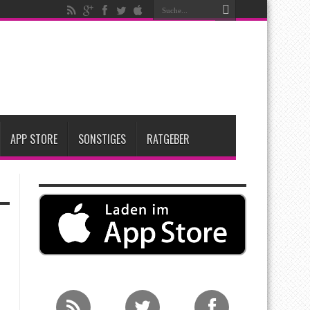
t zwei neue Display-Panels für iPhone-Modelle 2027
Apple übernimmt Softwarefirma PlasmaSolve
me: Eine wirtschaftliche und nachhaltige Entscheidung
APP STORE
SONSTIGES
RATGEBER