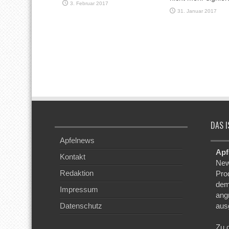
3. Februar 2017
31. Januar 2017
DAS I
Apfelnews
Apf
Kontakt
New
Redaktion
Pro
dem
Impressum
ang
Datenschutz
aus
Zu 