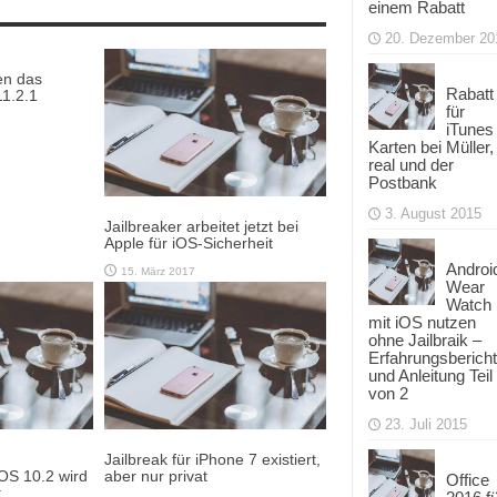
einem Rabatt
20. Dezember 20
en das
Rabatt
11.2.1
für
iTunes
Karten bei Müller,
real und der
Postbank
3. August 2015
Jailbreaker arbeitet jetzt bei
Apple für iOS-Sicherheit
Androi
15. März 2017
Wear
Watch
mit iOS nutzen
ohne Jailbraik –
Erfahrungsbericht
und Anleitung Teil
von 2
23. Juli 2015
Jailbreak für iPhone 7 existiert,
iOS 10.2 wird
aber nur privat
Office
t