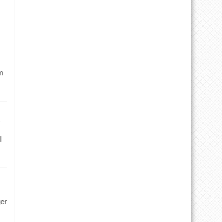
m
l
ger