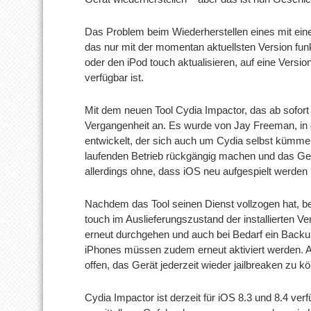
Das Problem beim Wiederherstellen eines mit ein
das nur mit der momentan aktuellsten Version funkt
oder den iPod touch aktualisieren, auf eine Versio
verfügbar ist.
Mit dem neuen Tool Cydia Impactor, das ab sofort i
Vergangenheit an. Es wurde von Jay Freeman, in 
entwickelt, der sich auch um Cydia selbst kümmer
laufenden Betrieb rückgängig machen und das Ge
allerdings ohne, dass iOS neu aufgespielt werden
Nachdem das Tool seinen Dienst vollzogen hat, be
touch im Auslieferungszustand der installierten V
erneut durchgehen und auch bei Bedarf ein Backup
iPhones müssen zudem erneut aktiviert werden. Ab
offen, das Gerät jederzeit wieder jailbreaken zu k
Cydia Impactor ist derzeit für iOS 8.3 und 8.4 verf