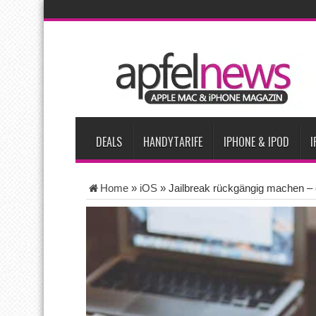
AKTUELLE NACHRICHTEN
iPhone Ultra lässt Verkauf faltbarer Smartphones 2026 um 20 
iPhone 18 Pro: Diese 3 großen Upgrades bringt das Top-Model
iPhone Air 2 für Anfang 2027 erwartet
Apples vermutete Air
Apple erzielt 49 Prozent des weltweiten Smartphone-Umsatzes 
DEALS
HANDYTARIFE
IPHONE & IPOD
I
Home
»
iOS
»
Jailbreak rückgängig machen –