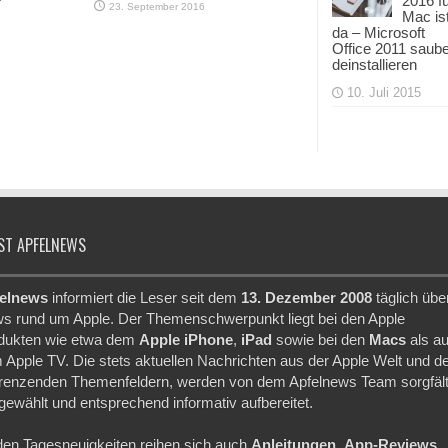
2016 f
23. September 2016
Mac is
da – Microsoft
Office 2011 saub
deinstallieren
10. Juli 2015
ST APFELNEWS
elnews
informiert die Leser seit dem
13. Dezember 2008
täglich übe
s rund um Apple. Der Themenschwerpunkt liegt bei den Apple
dukten wie etwa dem
Apple iPhone
,
iPad
sowie bei den
Macs
als a
 Apple TV. Die stets aktuellen Nachrichten aus der Apple Welt und d
renzenden Themenfeldern, werden von dem Apfelnews Team sorgfält
gewählt und entsprechend informativ aufbereitet.
den Tagesneuigkeiten reihen sich auch
Anleitungen
,
App-Reviews
,