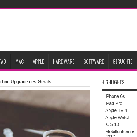
Prozent steigen
iPadOS 27 spendiert iPad zwei neue Funktionen
Apple teste
l
Apples Smartbrille könnte das nächste große Gesundheits-Gadget werden
Pods mit Kameras sollen bereits im September erscheinen
Gebrauchte Mac-Syste
im 2. Quartal
PAD
MAC
APPLE
HARDWARE
SOFTWARE
GERÜCHTE
HIGHLIGHTS
 ohne Upgrade des Geräts
iPhone 6s
iPad Pro
Apple TV 4
Apple Watch
iOS 10
Mobilfunktarife
2017