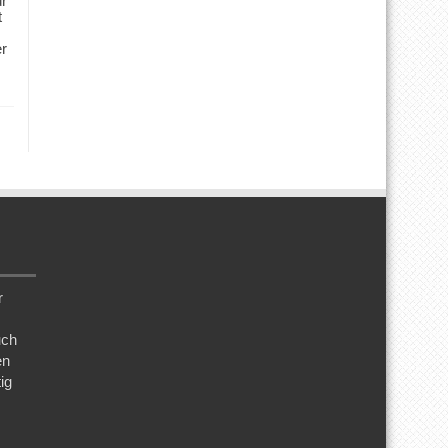
ür
t
er
r
uch
en
ig