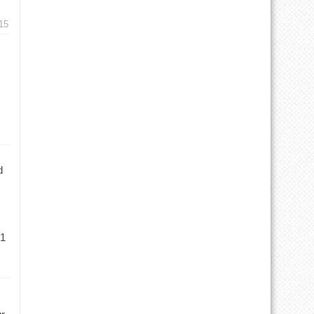
15
d
 1