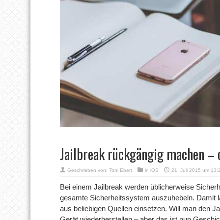
Jailbreak rückgängig machen – 
Geschrieben von:
Toni Ebert
in
iOS
21. Juli 2015 um 13:
Bei einem Jailbreak werden üblicherweise Sicherh
gesamte Sicherheitssystem auszuhebeln. Damit l
aus beliebigen Quellen einsetzen. Will man den 
Gerät wiederherstellen – aber das ist nun Geschic