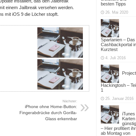
date installiert, das den Jailbreak
besten Tipps
it einem Jailbreak versehen werden.
26. Mai 2020
s mit iOS 9 die Löcher stopft.
Spartanien – Das
Cashbackportal i
Kurztest
4. Juli 2016
Project
Hackingtosh – Tei
1
25. Januar 2016
Nächster:
iPhone ohne Home-Button:
Fingerabdrücke durch Gorilla-
iTunes
Karten
Glass erkennbar
günsti
– Hier profitiert ihr
ab Montag von