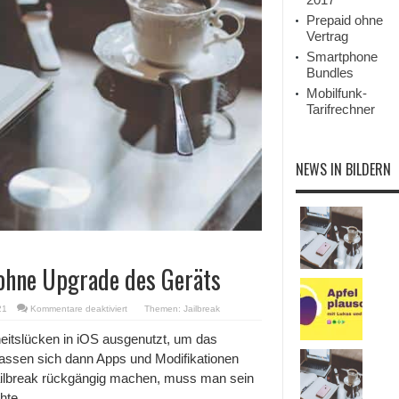
Prepaid ohne
Vertrag
Smartphone
Bundles
Mobilfunk-
Tarifrechner
NEWS IN BILDERN
ohne Upgrade des Geräts
für
21
Kommentare deaktiviert
Themen:
Jailbreak
Jailbreak
rückgängig
eitslücken in iOS ausgenutzt, um das
machen
assen sich dann Apps und Modifikationen
–
ohne
Jailbreak rückgängig machen, muss man sein
Upgrade
hte.
des