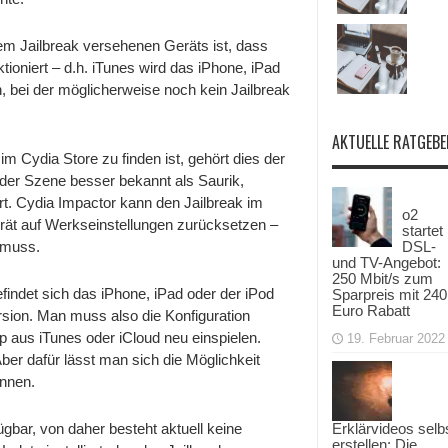
Geräts
em Jailbreak versehenen Geräts ist, dass
ioniert – d.h. iTunes wird das iPhone, iPad
n, bei der möglicherweise noch kein Jailbreak
AKTUELLE RATGEBE
m Cydia Store zu finden ist, gehört dies der
der Szene besser bekannt als Saurik,
t. Cydia Impactor kann den Jailbreak im
o2
rät auf Werkseinstellungen zurücksetzen –
startet
 muss.
DSL-
und TV-Angebot:
250 Mbit/s zum
findet sich das iPhone, iPad oder der iPod
Sparpreis mit 240
Euro Rabatt
ersion. Man muss also die Konfiguration
 aus iTunes oder iCloud neu einspielen.
19. Februar 2022
er dafür lässt man sich die Möglichkeit
önnen.
ügbar, von daher besteht aktuell keine
Erklärvideos selb
erstellen: Die