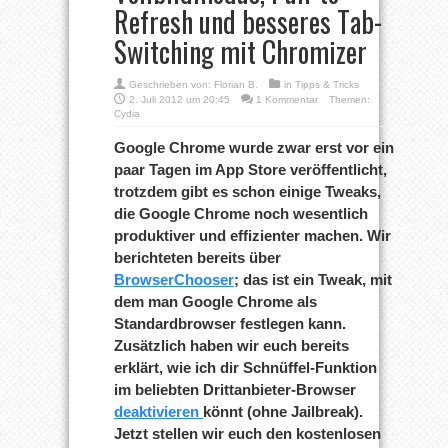
Refresh und besseres Tab-
Switching mit Chromizer
Geschrieben von:
Florian B.
in
Tipps & Tricks
2. Juli 2012 um 20:45
1 Kommentar
Themen:
Cydia
Google Chrome wurde zwar erst vor ein
paar Tagen im App Store veröffentlicht,
trotzdem gibt es schon einige Tweaks,
die Google Chrome noch wesentlich
produktiver und effizienter machen. Wir
berichteten bereits über
BrowserChooser
; das ist ein Tweak, mit
dem man Google Chrome als
Standardbrowser festlegen kann.
Zusätzlich haben wir euch bereits
erklärt, wie ich dir Schnüffel-Funktion
im beliebten Drittanbieter-Browser
deaktivieren
könnt (ohne Jailbreak).
Jetzt stellen wir euch den kostenlosen