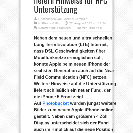
liefern Hinweise für NFC
Unterstützung
Geschrieben von:
Michael Kammler
in
iPhone & iPod
27. August 2012 um 18:34
für
Kommentare deaktiviert
Themen:
iPhone 5
iPhone
5:
Neben dem neuen und ultra schnellen
Weitere
Long Term Evolution (LTE) Internet,
Bilder
vom
dass DSL Geschwindigkeiten über
neuen
Mobilfunknetze ermöglichen soll,
Apple
iPhone
könnte Apple beim neuen iPhone der
liefern
Hinweise
sechsten Generation auch auf die Near
für
Field Communication (NFC) setzen.
NFC
Unterstützung
Weitere Hinweise auf die Unterstützung
liefert schließlich ein neuer Fund, der
die iPhone 5 Front zeigt.
Auf
Photobucket
wurden jüngst weitere
Bilder zum neuen Apple iPhone online
gestellt. Neben dem größeren 4 Zoll
Display unterscheidet sich der Fund
auch im Hinblick auf die neue Position