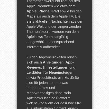
Themenschwerpunkt liegt bei den
Apple Produkten wie etwa dem
Apple iPhone
,
iPad
sowie bei den
Macs
als auch dem Apple TV. Die
stets aktuellen Nachrichten aus der
Apple Welt und den angrenzenden
Themenfeldern, werden von dem
Apfelnews Team sorgfältig
ausgewählt und entsprechend
informativ aufbereitet.
Zu den Tagesneuigkeiten reihen
sich auch
Anleitungen
,
App-
Reviews
,
Hilfestellungen
und
Leitfäden für Neueinsteiger
sowie Produkttests ein. Es dürfte
also für jeden Leser etwas
Interessantes und
Mehrwerthaltiges dabei sein.
Apfelnews ist eine Plattform
welche vor allem der gesunde Mix
aus informativen Content, einem