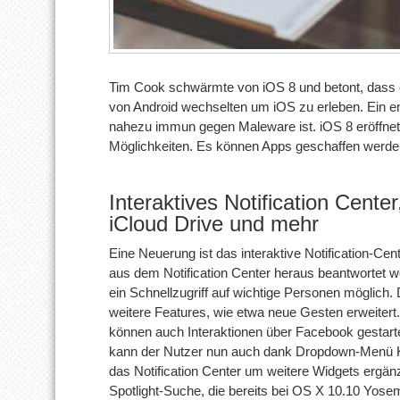
Tim Cook schwärmte von iOS 8 und betont, dass e
von Android wechselten um iOS zu erleben. Ein e
nahezu immun gegen Maleware ist. iOS 8 eröffnet 
Möglichkeiten. Es können Apps geschaffen werden
Interaktives Notification Cent
iCloud Drive und mehr
Eine Neuerung ist das interaktive Notification-Ce
aus dem Notification Center heraus beantwortet 
ein Schnellzugriff auf wichtige Personen möglich
weitere Features, wie etwa neue Gesten erweiter
können auch Interaktionen über Facebook gestar
kann der Nutzer nun auch dank Dropdown-Menü Ka
das Notification Center um weitere Widgets ergänz
Spotlight-Suche, die bereits bei OS X 10.10 Yose