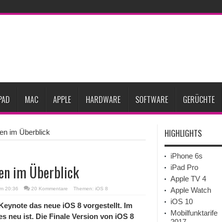
Prozent steigen
iPadOS 27 spendiert iPad zwei neue Funktionen
Apple teste
l
Apples Smartbrille könnte das nächste große Gesundheits-Gadget werden
Pods mit Kameras sollen bereits im September erscheinen
Gebrauchte Mac-Syste
im 2. Quartal
PAD
MAC
APPLE
HARDWARE
SOFTWARE
GERÜCHTE
HIGHLIGHTS
gen im Überblick
iPhone 6s
gen im Überblick
iPad Pro
Apple TV 4
um 20:36
20 Kommentare
Themen:
iOS 8
Apple Watch
iOS 10
ynote das neue iOS 8 vorgestellt. Im
Mobilfunktarife
es neu ist. Die Finale Version von iOS 8
2017