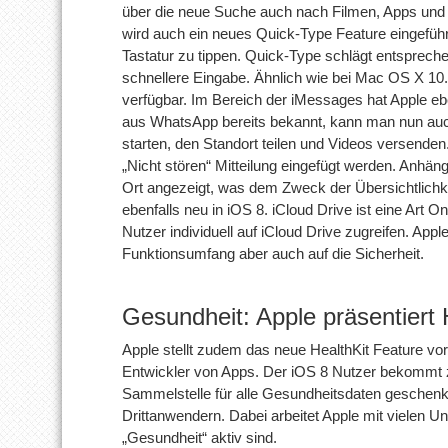
über die neue Suche auch nach Filmen, Apps und
wird auch ein neues Quick-Type Feature eingeführt
Tastatur zu tippen. Quick-Type schlägt entsprech
schnellere Eingabe. Ähnlich wie bei Mac OS X 10.1
verfügbar. Im Bereich der iMessages hat Apple eb
aus WhatsApp bereits bekannt, kann man nun au
starten, den Standort teilen und Videos versenden
„Nicht stören“ Mitteilung eingefügt werden. Anhä
Ort angezeigt, was dem Zweck der Übersichtlichkei
ebenfalls neu in iOS 8. iCloud Drive ist eine Art O
Nutzer individuell auf iCloud Drive zugreifen. App
Funktionsumfang aber auch auf die Sicherheit.
Gesundheit: Apple präsentiert
Apple stellt zudem das neue HealthKit Feature vor.
Entwickler von Apps. Der iOS 8 Nutzer bekommt z
Sammelstelle für alle Gesundheitsdaten geschenkt
Drittanwendern. Dabei arbeitet Apple mit vielen
„Gesundheit“ aktiv sind.