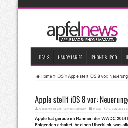
AKTUELLE NACHRICHTEN
iPhone Ultra lässt Verkauf faltbarer Smartphones 2026 um 20 
iPhone 18 Pro: Diese 3 großen Upgrades bringt das Top-Model
iPhone Air 2 für Anfang 2027 erwartet
Apples vermutete Air
Apple erzielt 49 Prozent des weltweiten Smartphone-Umsatzes 
DEALS
HANDYTARIFE
IPHONE & IPOD
I
Home
»
iOS
»
Apple stellt iOS 8 vor: Neuerun
Apple stellt iOS 8 vor: Neuerun
Geschrieben von:
Michael Kammler
in
iOS
2. Juni 2014 
Apple hat gerade im Rahmen der WWDC 2014 Ke
Folgenden erhaltet ihr einen Überblick, was all