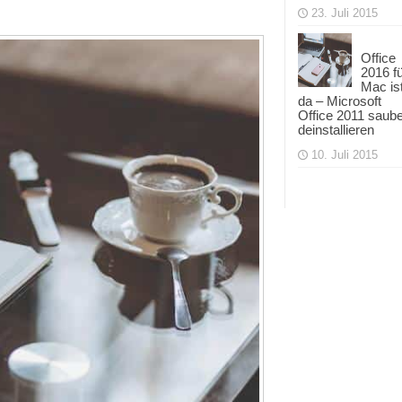
23. Juli 2015
Office
2016 f
Mac is
da – Microsoft
Office 2011 saub
deinstallieren
10. Juli 2015