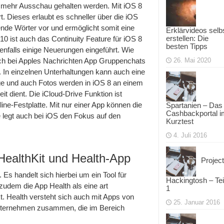
 mehr Ausschau gehalten werden. Mit iOS 8
. Dieses erlaubt es schneller über die iOS
ende Wörter vor und ermöglicht somit eine
Erklärvideos selb
erstellen: Die
0 ist auch das Continuity Feature für iOS 8
besten Tipps
enfalls einige Neuerungen eingeführt. Wie
ch bei Apples Nachrichten App Gruppenchats
26. Mai 2020
. In einzelnen Unterhaltungen kann auch eine
nge und auch Fotos werden in iOS 8 an einem
t dient. Die iCloud-Drive Funktion ist
nline-Festplatte. Mit nur einer App können die
Spartanien – Das
Cashbackportal i
le legt auch bei iOS den Fokus auf den
Kurztest
4. Juli 2016
 HealthKit und Health-App
Project
 Es handelt sich hierbei um ein Tool für
Hackingtosh – Tei
udem die App Health als eine art
1
. Health versteht sich auch mit Apps von
25. Januar 2016
 Unternehmen zusammen, die im Bereich