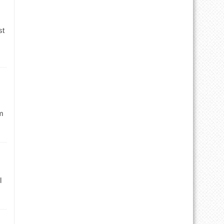
st
m
l