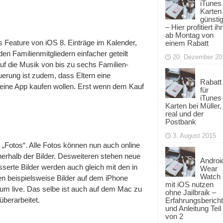
iTunes
Karten
günsti
– Hier profitiert ihr
ab Montag von
es Feature von iOS 8. Einträge im Kalender,
einem Rabatt
n Familienmitgliedern einfacher geteilt
20. Dezember 20
f die Musik von bis zu sechs Familien-
euerung ist zudem, dass Eltern eine
Rabatt
 eine App kaufen wollen. Erst wenn dem Kauf
für
iTunes
Karten bei Müller,
real und der
Postbank
3. August 2015
Fotos“. Alle Fotos können nun auch online
erhalb der Bilder. Desweiteren stehen neue
Androi
sserte Bilder werden auch gleich mit den in
Wear
Watch
en beispielsweise Bilder auf dem iPhone
mit iOS nutzen
bum live. Das selbe ist auch auf dem Mac zu
ohne Jailbraik –
berarbeitet.
Erfahrungsbericht
und Anleitung Teil
von 2