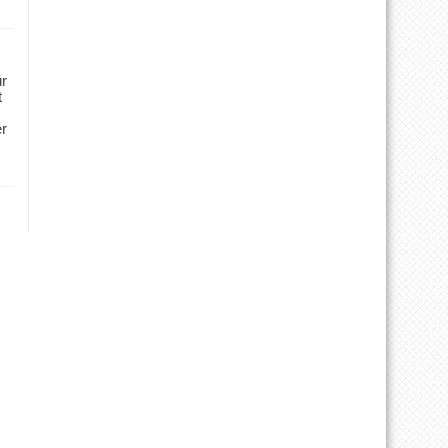
ür
t
er