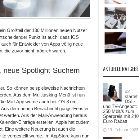
in Großteil der 130 Millionen neuen Nutzer
ntscheidender Punkt ist auch, dass iOS
auch für Entwickler von Apps völlig neue
, die zuvor nicht möglich waren.
AKTUELLE RATGEBE
er, neue Spotlight-Suchem
nter. So können beispielsweise Nachrichten
o2
werden. Aus dem Multitasking-Menü ist nun
startet
DSL-
. Die Mail App wurde auch bei iOS 8 um
und TV-Angebot:
t. Aus dem neuen Benachrichtigungs-Fenster
250 Mbit/s zum
tet werden. Aus der Mail-Anwendung heraus
Sparpreis mit 240
Euro Rabatt
lender-Einträge erstellen. Apple hat zudem
t. Eine weitere Neuerung ist auch die
19. Februar 2022
mite vorgestellt wurde. Im AppStore kann nun