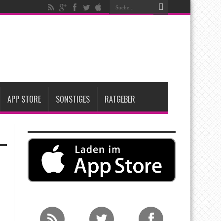
t zwei neue Display-Panels für iPhone-Modelle 2027
Apple übernimmt Softwarefirma PlasmaSolve
me: Eine wirtschaftliche und nachhaltige Entscheidung
APP STORE
SONSTIGES
RATGEBER