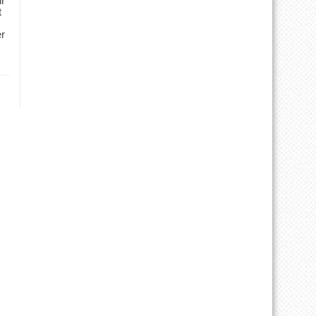
ür
t
er