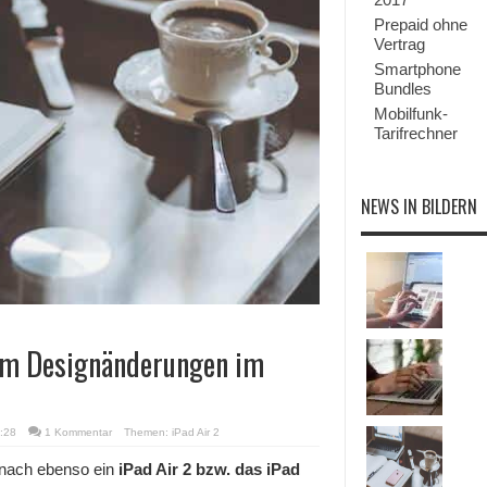
Prepaid ohne
Vertrag
Smartphone
Bundles
Mobilfunk-
Tarifrechner
NEWS IN BILDERN
um Designänderungen im
:28
1 Kommentar
Themen:
iPad Air 2
t nach ebenso ein
iPad Air 2 bzw. das iPad