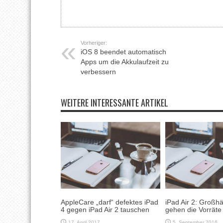
Vorheriger:
iOS 8 beendet automatisch
Apps um die Akkulaufzeit zu
verbessern
WEITERE INTERESSANTE ARTIKEL
AppleCare „darf“ defektes iPad
iPad Air 2: Großh
4 gegen iPad Air 2 tauschen
gehen die Vorräte
17. April 2017
5. September 2016