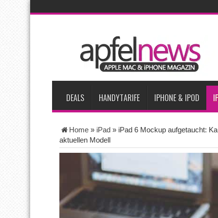
AKTUELLE NACHRICHTEN
Apple testet zwei neue Display-Panels für iPhone-Modelle 20
Apples Smartbrille könnte das nächste große Gesundheits-Ga
Apples vermutete AirPods mit Kameras sollen bereits im Sept
Apple erzielt 49 Prozent des weltweiten Smartphone-Umsatzes 
Tim Cook: Mehr Speicherlieferanten bedeuten nicht zwingend 
DEALS
HANDYTARIFE
IPHONE & IPOD
I
Home
»
iPad
»
iPad 6 Mockup aufgetaucht: K
aktuellen Modell