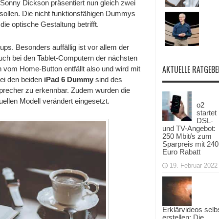
 Sonny Dickson präsentiert nun gleich zwei
 sollen. Die nicht funktionsfähigen Dummys
e optische Gestaltung betrifft.
ps. Besonders auffällig ist vor allem der
auch bei den Tablet-Computern der nächsten
AKTUELLE RATGEBE
 vom Home-Button entfällt also und wird mit
Bei den beiden
iPad 6 Dummy
sind des
sprecher zu erkennbar. Zudem wurden die
uellen Modell verändert eingesetzt.
o2
startet
DSL-
und TV-Angebot:
250 Mbit/s zum
Sparpreis mit 240
Euro Rabatt
19. Februar 2022
Erklärvideos selb
erstellen: Die