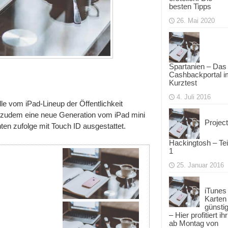
besten Tipps
26. Mai 2020
Spartanien – Das
Cashbackportal i
Kurztest
4. Juli 2016
le vom iPad-Lineup der Öffentlichkeit
st zudem eine neue Generation vom iPad mini
Project
en zufolge mit Touch ID ausgestattet.
Hackingtosh – Tei
1
25. Januar 2016
iTunes
Karten
günsti
– Hier profitiert ihr
ab Montag von