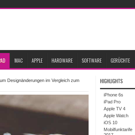
27
iPhone 18 Pro: Diese 3 großen Upgrades bringt das Top-Modell
dget werden
Apple übernimmt Softwarefirma PlasmaSolve
iPhone Air 2 für A
ember erscheinen
Gebrauchte Mac-Systeme: Eine wirtschaftliche und nachhalti
im 2. Quartal
Apple verbucht Rekordzahlen im dritten Quartal 2026
sinkende Preise
PAD
MAC
APPLE
HARDWARE
SOFTWARE
GERÜCHTE
HIGHLIGHTS
aum Designänderungen im Vergleich zum
iPhone 6s
iPad Pro
Apple TV 4
Apple Watch
iOS 10
Mobilfunktarife
2017