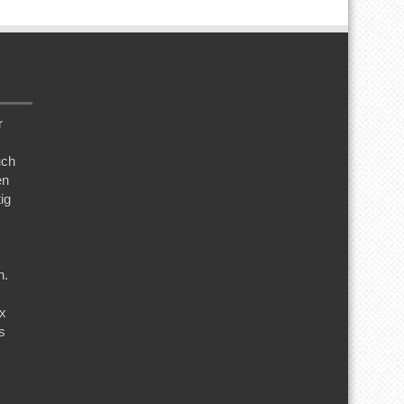
r
uch
en
ig
n.
ix
s