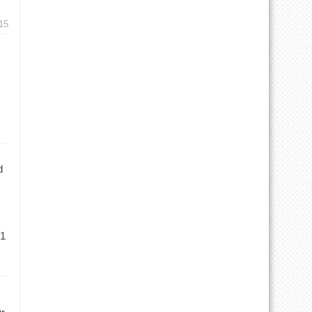
15
d
 1