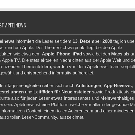
ST APFELNEWS
elnews
informiert die Leser seit dem
13. Dezember 2008
täglich übe
s rund um Apple. Der Themenschwerpunkt liegt bei den Apple
dukten wie etwa dem
Apple iPhone
,
iPad
sowie bei den
Macs
als a
 Apple TV. Die stets aktuellen Nachrichten aus der Apple Welt und d
renzenden Themenfeldern, werden von dem Apfelnews Team sorgfält
gewählt und entsprechend informativ aufbereitet.
den Tagesneuigkeiten reihen sich auch
Anleitungen
,
App-Reviews
,
festellungen
und
Leitfäden für Neueinsteiger
sowie Produkttests ei
dürfte also für jeden Leser etwas Interessantes und Mehrwerthaltiges
ei sein. Apfelnews ist eine Plattform welche vor allem der gesunde M
 informativen Content, einem tollen Autorenteam und einer mindesten
auso tollen Leser-Community, auszeichnet.