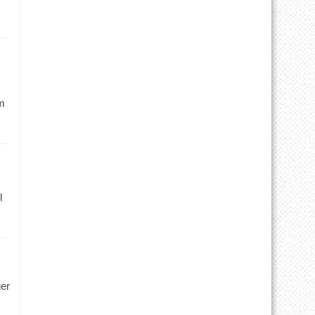
m
l
ger