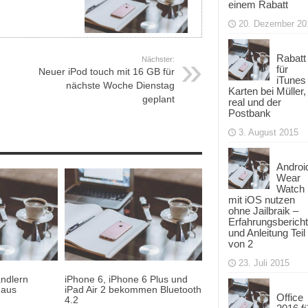
einem Rabatt
20. Dezember 20
Rabatt
Nächster:
für
Neuer iPod touch mit 16 GB für
iTunes
nächste Woche Dienstag
Karten bei Müller,
geplant
real und der
Postbank
3. August 2015
Androi
Wear
Watch
mit iOS nutzen
ohne Jailbraik –
Erfahrungsbericht
und Anleitung Teil
von 2
23. Juli 2015
ändlern
iPhone 6, iPhone 6 Plus und
 aus
iPad Air 2 bekommen Bluetooth
Office
4.2