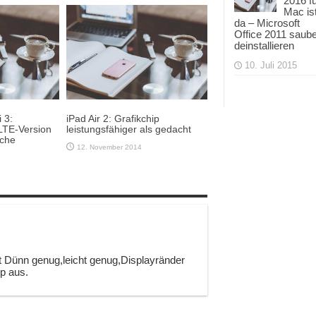
2016 f
12. Oktober 2015
Mac is
da – Microsoft
Office 2011 saub
deinstallieren
10. Juli 2015
 3:
iPad Air 2: Grafikchip
 LTE-Version
leistungsfähiger als gedacht
oche
12. November 2014
t Dünn genug,leicht genug,Displayränder
p aus.