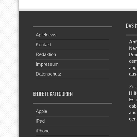
DAS I
Apfelnews
Apf
Kontakt
New
Redaktion
Pro
dem
Impressum
ang
Datenschutz
aus
Zu 
BELIEBTE KATEGORIEN
Hil
Es 
dab
Apple
aus
gen
iPad
iPhone