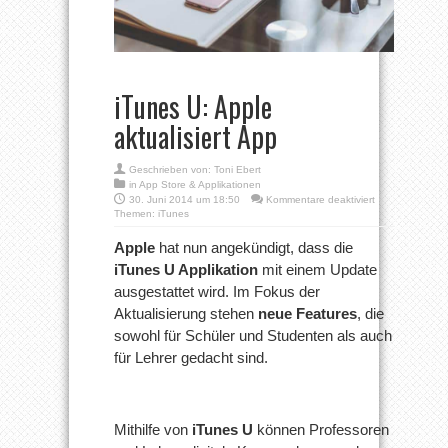
iTunes U: Apple
aktualisiert App
Geschrieben von:
Toni Ebert
in
App Store & Applikationen
für
30. Juni 2014 um 18:50
Kommentare deaktiviert
iTunes
Themen:
iTunes
U:
Apple
Apple
hat nun angekündigt, dass die
aktualisiert
iTunes U Applikation
mit einem Update
App
ausgestattet wird. Im Fokus der
Aktualisierung stehen
neue Features
, die
sowohl für Schüler und Studenten als auch
für Lehrer gedacht sind.
Mithilfe von
iTunes U
können Professoren