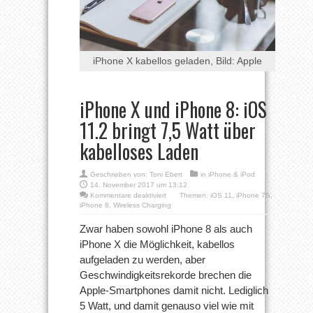
iPhone X kabellos geladen, Bild: Apple
iPhone X und iPhone 8: iOS
11.2 bringt 7,5 Watt über
kabelloses Laden
Geschrieben von:
Toni Ebert
in
iPhone & iPod
14. November 2017 um 13:12
für
Kommentare deaktiviert
Themen:
iOS 11
,
iPhone 7S
,
iPhone
iPhone 8
,
Wireless Charging
X
und
Zwar haben sowohl iPhone 8 als auch
iPhone
iPhone X die Möglichkeit, kabellos
8:
iOS
aufgeladen zu werden, aber
11.2
Geschwindigkeitsrekorde brechen die
bringt
7,5
Apple-Smartphones damit nicht. Lediglich
Watt
über
5 Watt, und damit genauso viel wie mit
kabelloses