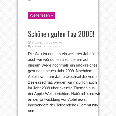
Weiterlesen »
Schönen guten Tag 2009!
1. Januar 2009 um 02:08
für
Kommentare deaktiviert
Schönen
Die Welt ist nun um ein weiteres Jahr älter,
guten
Tag
auch wir wünschen allen Lesern auf
2009!
diesem Wege nochmals ein erfolgreiches,
gesundes neues Jahr 2009. Nachdem
Apfelnews zum Jahreswechsel die Version
2 released hat, werden wir natürlich auch
im Jahr 2009 über aktuelle Themen aus
der Apple-Welt berichten. Natürlich sind wir
an der Entwicklung von Apfelnews,
inbesondere der Teilbereiche (Community
und ...