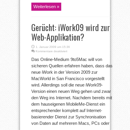
Weiterlesen »
Gerücht: iWork09 wird zur
Web-Applikation?
1. Januar 2009 um 15:36
für
Kommentare deaktiviert
Gerücht:
Das Online-Medium 9to5Mac will von
iWork09
wird
sicheren Quellen erfahren haben, dass das
zur
neue iWork in der Version 2009 zur
Web-
Applikation?
MacWorld in San Francisco vorgestellt
wird. Allerdings soll die neue iWork09-
Version einen neuen Weg gehen und zwar
den Weg ins Internet. Nachdem bereits mit
dem hauseigenen MobileMe-Dienst ein
entsprechender komplett auf Internet-
basierender Dienst zur Synchronisation
von Daten auf mehreren Macs, PCs oder
...