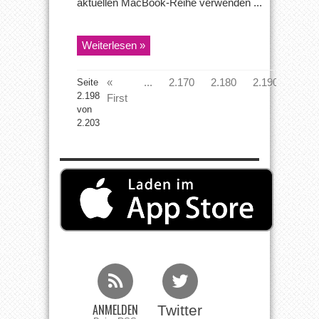
aktuellen MacBook-Reihe verwenden ...
Weiterlesen »
«
...
2.170
2.180
2.190
«
Seite
2.198
First
von
2.203
ANMELDEN
Twitter