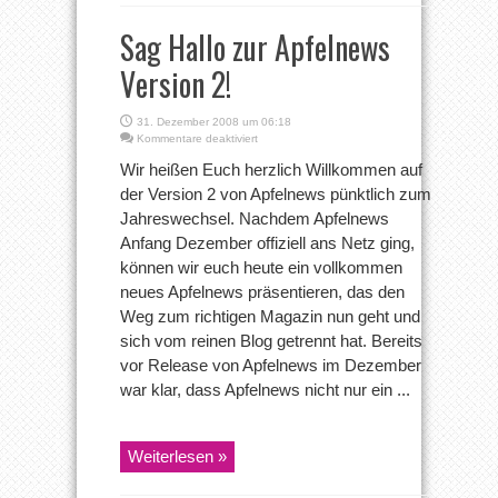
Sag Hallo zur Apfelnews
Version 2!
31. Dezember 2008 um 06:18
für
Kommentare deaktiviert
Sag
Wir heißen Euch herzlich Willkommen auf
Hallo
zur
der Version 2 von Apfelnews pünktlich zum
Apfelnews
Jahreswechsel. Nachdem Apfelnews
Version
2!
Anfang Dezember offiziell ans Netz ging,
können wir euch heute ein vollkommen
neues Apfelnews präsentieren, das den
Weg zum richtigen Magazin nun geht und
sich vom reinen Blog getrennt hat. Bereits
vor Release von Apfelnews im Dezember
war klar, dass Apfelnews nicht nur ein ...
Weiterlesen »