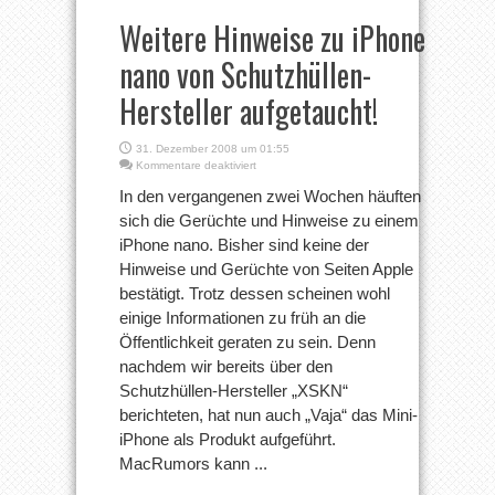
Weitere Hinweise zu iPhone
nano von Schutzhüllen-
Hersteller aufgetaucht!
31. Dezember 2008 um 01:55
für
Kommentare deaktiviert
Weitere
In den vergangenen zwei Wochen häuften
Hinweise
zu
sich die Gerüchte und Hinweise zu einem
iPhone
iPhone nano. Bisher sind keine der
nano
von
Hinweise und Gerüchte von Seiten Apple
Schutzhüllen-
bestätigt. Trotz dessen scheinen wohl
Hersteller
aufgetaucht!
einige Informationen zu früh an die
Öffentlichkeit geraten zu sein. Denn
nachdem wir bereits über den
Schutzhüllen-Hersteller „XSKN“
berichteten, hat nun auch „Vaja“ das Mini-
iPhone als Produkt aufgeführt.
MacRumors kann ...