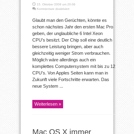
15. Oktober 2009 um 20:06
für
Kommentare deaktiviert
Apple
Mac
Glaubt man den Gerüchten, könnte es
Pro
schon nächstes Jahr den ersten Mac Pro
mit
6
geben, der unglaubliche 6 Intel Xeon
CPU’s
CPU’s besitzt. Der Chip soll eine deutlich
bessere Leistung bringen, aber auch
gleichzeitig weniger Strom verbrauchen.
Möglich wäre allerdings auch ein
komplettes Computersystem mit bis zu 12
CPU’s. Von Apples Seiten kann man in
Zukunft viele Fortschritte erwarten. Das
neue System ...
Weiterlesen »
Mac OS X immer