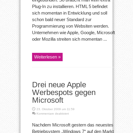
Plug-In zu installieren. HTML 5 befindet
sich momentan in Entwicklung und soll
schon bald neuer Standard zur
Programmierung von Websiten werden.
Unternehmen wie Apple, Google, Microsoft
oder Mozilla streiten sich momentan ...
Weiterlesen »
Drei neue Apple
Werbespots gegen
Microsoft
23. Oktober 2009 um 11:59
für
Kommentare deaktiviert
Drei
neue
Nachdem Microsoft gestern das neuestes
Apple
Betriebsystem „Windows 7“ auf den Markt
Werbespots