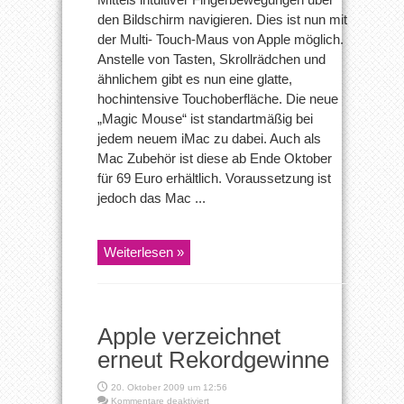
den Bildschirm navigieren. Dies ist nun mit
der Multi- Touch-Maus von Apple möglich.
Anstelle von Tasten, Skrollrädchen und
ähnlichem gibt es nun eine glatte,
hochintensive Touchoberfläche. Die neue
„Magic Mouse“ ist standartmäßig bei
jedem neuem iMac zu dabei. Auch als
Mac Zubehör ist diese ab Ende Oktober
für 69 Euro erhältlich. Voraussetzung ist
jedoch das Mac ...
Weiterlesen »
Apple verzeichnet
erneut Rekordgewinne
20. Oktober 2009 um 12:56
für
Kommentare deaktiviert