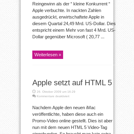
Reingewinn als der “ kleine Konkurrent “
Apple verbuchte. In nackten Zahlen
ausgedrückt, erwirtschaftete Apple in
diesem Quartal 24,49 Mrd. US-Dollar. Dies
entspricht einem Mehr von fast 4 Mrd. US-
Dollar gegenüber Microsoft ( 20,77 ...
Weiterlesen »
Apple setzt auf HTML 5
26. Oktober 2009 um 16:29
für
Kommentare deaktiviert
Apple
setzt
Nachdem Apple den neuen iMac
auf
veröffentlichte, haben diese auch ein
HTML
5
Promo-Video online gestellt. Dies ist aber
nun mit dem neuen HTML 5 Video-Tag
eingebunden. So braucht man kein extra