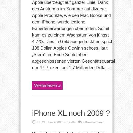
Apple überzeugt auf ganzer Linie. Dank
–
des Ansturms im Sommer auf diverse
Der
Wahnsinn
Apple Produkte, wie den Mac Books und
dem iPhone, wurde jegliche
Expertenerwartungen übertroffen. Somit
kam es zu einem Wachstum von jüngst
4,7 %. Dies in Geld ausgedrückt entspricht
198 Dollar. Apples Gewinn schoss, laut
„Stern“, im Ende September
abgeschlossenen vierten Geschäftsquartal
um 47 Prozent auf 1,7 Milliarden Dollar ...
Weiterlesen »
iPhone XL noch 2009 ?
21. Oktober 2009 um 09:46
2 Kommentare