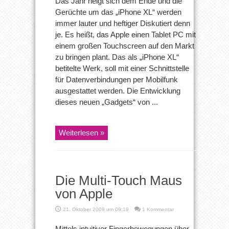
Das Jahr neigt sich dem Ende und die
Gerüchte um das „iPhone XL“ werden
immer lauter und heftiger Diskutiert denn
je. Es heißt, das Apple einen Tablet PC mit
einem großen Touchscreen auf den Markt
zu bringen plant. Das als „iPhone XL“
betitelte Werk, soll mit einer Schnittstelle
für Datenverbindungen per Mobilfunk
ausgestattet werden. Die Entwicklung
dieses neuen „Gadgets“ von ...
Weiterlesen »
Die Multi-Touch Maus
von Apple
21. Oktober 2009 um 09:19
1 Kommentar
Mittels intuitiver Fingerbewegungen über