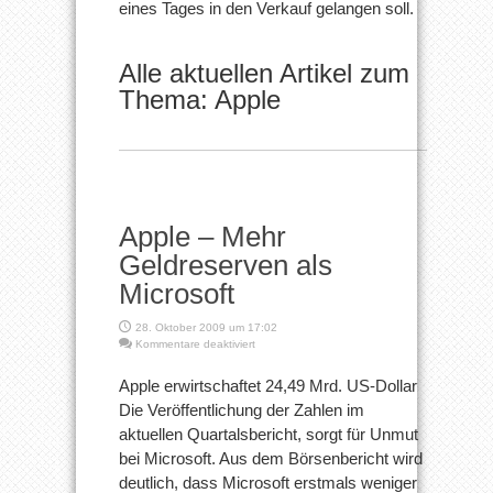
eines Tages in den Verkauf gelangen soll.
Alle aktuellen Artikel zum
Thema: Apple
Apple – Mehr
Geldreserven als
Microsoft
28. Oktober 2009 um 17:02
für
Kommentare deaktiviert
Apple
–
Apple erwirtschaftet 24,49 Mrd. US-Dollar
Mehr
Die Veröffentlichung der Zahlen im
Geldreserven
als
aktuellen Quartalsbericht, sorgt für Unmut
Microsoft
bei Microsoft. Aus dem Börsenbericht wird
deutlich, dass Microsoft erstmals weniger