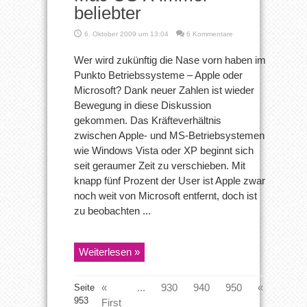
beliebter
6. Oktober 2009 um 13:04
6 Kommentare
Wer wird zukünftig die Nase vorn haben im
Punkto Betriebssysteme – Apple oder
Microsoft? Dank neuer Zahlen ist wieder
Bewegung in diese Diskussion
gekommen. Das Kräfteverhältnis
zwischen Apple- und MS-Betriebsystemen
wie Windows Vista oder XP beginnt sich
seit geraumer Zeit zu verschieben. Mit
knapp fünf Prozent der User ist Apple zwar
noch weit von Microsoft entfernt, doch ist
zu beobachten ...
Weiterlesen »
«
...
930
940
950
«
951
Seite
953
First