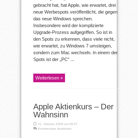
gegen
gebracht hat, hat Apple, wie erwartet, drei
Microsoft
neue Werbespots veröffentlicht, die gegen
das neue Windows sprechen.
Insbesondere wird der komplizierte
Upgrade-Prozess aufgegriffen. So ist in
den Spots zu erkennen, dass viele nicht,
wie erwartet, zu Windows 7 umsteigen,
sondern zum Mac wechseln. In einem der
Spots ist der „PC“ ...
Weiterlesen »
Apple Aktienkurs – Der
Wahnsinn
21. Oktober 2009 um 09:57
für
Kommentare deaktiviert
Apple
Aktienkurs