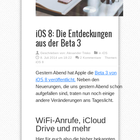
iOS 8: Die Entdeckungen
aus der Beta 3
Geschrieben von:
Alexander Trisko
in
iOS
8. Juli 2014 um 18:22
2 Kommentare
Themen:
iOS 8
Gestern Abend hat Apple die
Beta 3 von
iOS 8 veröffentlicht.
Neben den
Neuerungen, die uns gestern Abend schon
aufgefallen sind, traten nun noch einige
andere Veränderungen ans Tageslicht.
WiFi-Anrufe, iCloud
Drive und mehr
Hier für euch also die bisher bekannten