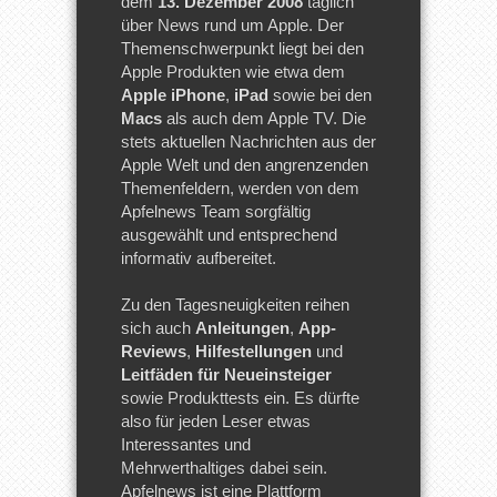
dem
13. Dezember 2008
täglich
über News rund um Apple. Der
Themenschwerpunkt liegt bei den
Apple Produkten wie etwa dem
Apple iPhone
,
iPad
sowie bei den
Macs
als auch dem Apple TV. Die
stets aktuellen Nachrichten aus der
Apple Welt und den angrenzenden
Themenfeldern, werden von dem
Apfelnews Team sorgfältig
ausgewählt und entsprechend
informativ aufbereitet.
Zu den Tagesneuigkeiten reihen
sich auch
Anleitungen
,
App-
Reviews
,
Hilfestellungen
und
Leitfäden für Neueinsteiger
sowie Produkttests ein. Es dürfte
also für jeden Leser etwas
Interessantes und
Mehrwerthaltiges dabei sein.
Apfelnews ist eine Plattform