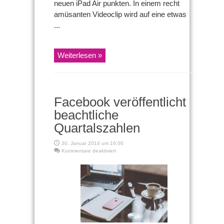
neuen iPad Air punkten. In einem recht
amüsanten Videoclip wird auf eine etwas
...
Weiterlesen »
Facebook veröffentlicht
beachtliche
Quartalszahlen
30. Januar 2014 um 16:00
für
Kommentare deaktiviert
Facebook
veröffentlicht
beachtliche
Quartalszahlen