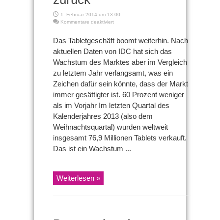
1. Februar 2014 um 13:00
für
Kommentare deaktiviert
IDC:
Der
Das Tabletgeschäft boomt weiterhin. Nach
Wachstum
aktuellen Daten von IDC hat sich das
des
Tablet-
Wachstum des Marktes aber im Vergleich
Marktes
zu letztem Jahr verlangsamt, was ein
geht
zurück
Zeichen dafür sein könnte, dass der Markt
immer gesättigter ist. 60 Prozent weniger
als im Vorjahr Im letzten Quartal des
Kalenderjahres 2013 (also dem
Weihnachtsquartal) wurden weltweit
insgesamt 76,9 Millionen Tablets verkauft.
Das ist ein Wachstum ...
Weiterlesen »