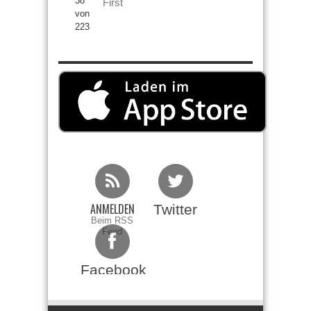
38
First
von
223
ANMELDEN
Twitter
Beim RSS
Feed
Facebook