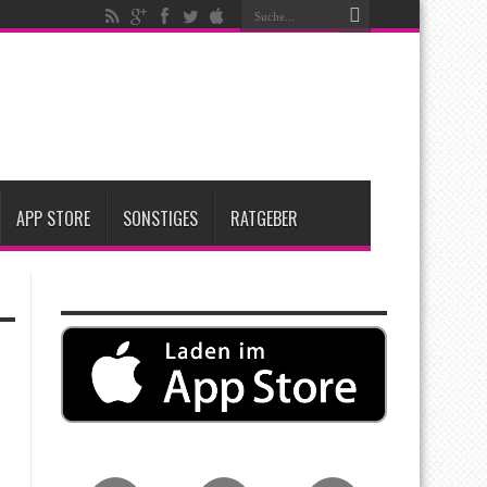
t zwei neue Display-Panels für iPhone-Modelle 2027
Apple übernimmt Softwarefirma PlasmaSolve
me: Eine wirtschaftliche und nachhaltige Entscheidung
APP STORE
SONSTIGES
RATGEBER