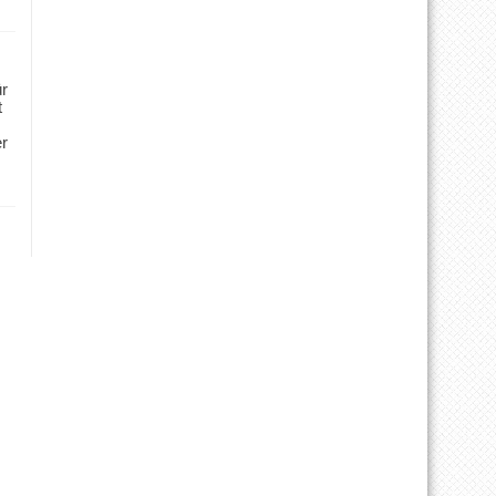
ür
t
er