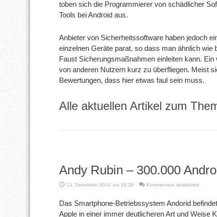
toben sich die Programmierer von schädlicher Soft
Tools bei Android aus.
Anbieter von Sicherheitssoftware haben jedoch e
einzelnen Geräte parat, so dass man ähnlich wi
Faust Sicherungsmaßnahmen einleiten kann. Ein w
von anderen Nutzern kurz zu überfliegen. Meist 
Bewertungen, dass hier etwas faul sein muss.
Alle aktuellen Artikel zum The
Andy Rubin – 300.000 Androi
für
13. Dezember 2010 um 18:29
Kommentare deaktiviert
Andy
Rubin
Das Smartphone-Betriebssystem Andorid befindet 
–
Apple in einer immer deutlicheren Art und Weise 
300.00