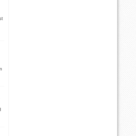
st
m
l