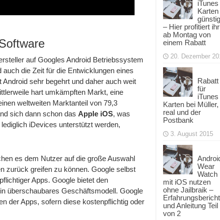
iTunes
Karten
günsti
– Hier profitiert ihr
ab Montag von
-Software
einem Rabatt
20. Dezember 20
rsteller auf Googles Android Betriebssystem
 auch die Zeit für die Entwicklungen eines
Rabatt
 Android sehr begehrt und daher auch weit
für
ttlerweile hart umkämpften Markt, eine
iTunes
einen weltweiten Marktanteil von 79,3
Karten bei Müller,
real und der
and sich dann schon das
Apple iOS
, was
Postbank
lediglich iDevices unterstützt werden,
3. August 2015
lichen es dem Nutzer auf die große Auswahl
Androi
Wear
en zurück greifen zu können. Google selbst
Watch
flichtiger Apps. Google bietet den
mit iOS nutzen
ohne Jailbraik –
 ein überschaubares Geschäftsmodell. Google
Erfahrungsbericht
zen der Apps, sofern diese kostenpflichtig oder
und Anleitung Teil
von 2