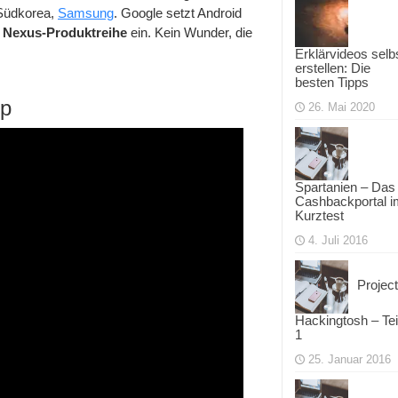
 Südkorea,
Samsung
. Google setzt Android
n
Nexus-Produktreihe
ein. Kein Wunder, die
Erklärvideos selb
erstellen: Die
besten Tipps
ip
26. Mai 2020
Spartanien – Das
Cashbackportal i
Kurztest
4. Juli 2016
Project
Hackingtosh – Tei
1
25. Januar 2016