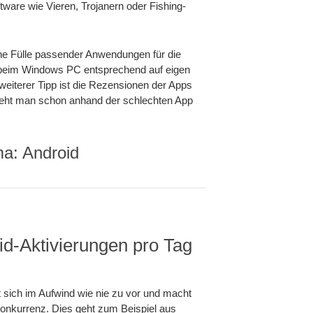
ware wie Vieren, Trojanern oder Fishing-
ine Fülle passender Anwendungen für die
e beim Windows PC entsprechend auf eigen
eiterer Tipp ist die Rezensionen der Apps
sieht man schon anhand der schlechten App
ma: Android
d-Aktivierungen pro Tag
sich im Aufwind wie nie zu vor und macht
Konkurrenz. Dies geht zum Beispiel aus
0