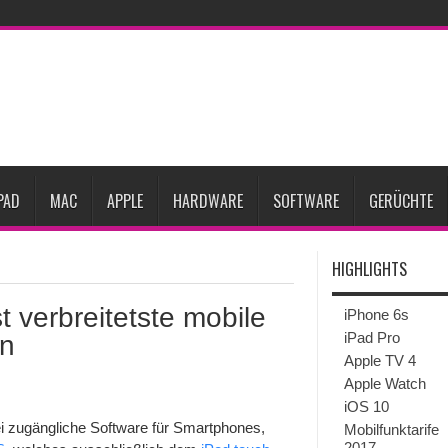
Prozent steigen
iPadOS 27 spendiert iPad zwei neue Funktionen
Apple teste
l
Apples Smartbrille könnte das nächste große Gesundheits-Gadget werden
Pods mit Kameras sollen bereits im September erscheinen
Gebrauchte Mac-Syste
im 2. Quartal
PAD
MAC
APPLE
HARDWARE
SOFTWARE
GERÜCHTE
HIGHLIGHTS
 verbreitetste mobile
iPhone 6s
iPad Pro
en
Apple TV 4
Apple Watch
iOS 10
frei zugängliche Software für Smartphones,
Mobilfunktarife
2017