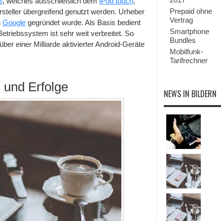
S
, welches ausschließlich dem
iPod touch
,
Prepaid ohne
rsteller übergreifend genutzt werden. Urheber
Vertrag
n
Google
gegründet wurde. Als Basis bedient
Smartphone
triebssystem ist sehr weit verbreitet. So
Bundles
er einer Milliarde aktivierter Android-Geräte
Mobilfunk-
Tarifrechner
 und Erfolge
NEWS IN BILDERN