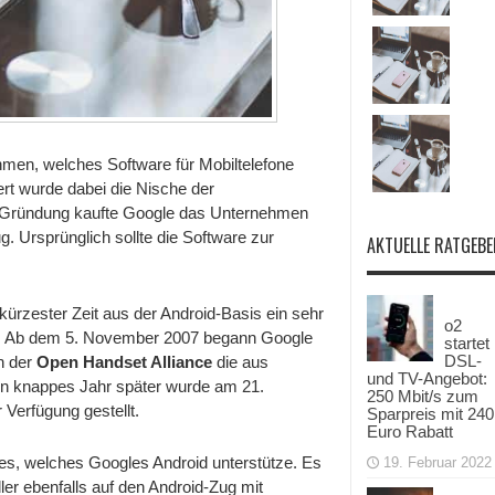
men, welches Software für Mobiltelefone
ert wurde dabei die Nische der
r Gründung kaufte Google das Unternehmen
. Ursprünglich sollte die Software zur
AKTUELLE RATGEBE
ürzester Zeit aus der Android-Basis ein sehr
o2
en. Ab dem 5. November 2007 begann Google
startet
DSL-
n der
Open Handset Alliance
die aus
und TV-Angebot:
in knappes Jahr später wurde am 21.
250 Mbit/s zum
 Verfügung gestellt.
Sparpreis mit 240
Euro Rabatt
s, welches Googles Android unterstütze. Es
19. Februar 2022
ler ebenfalls auf den Android-Zug mit