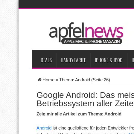
AKTUELLE NACHRICHTEN
iPhone Ultra lässt Verkauf faltbarer Smartphones 2026 um 20 
iPhone 18 Pro: Diese 3 großen Upgrades bringt das Top-Model
iPhone Air 2 für Anfang 2027 erwartet
Apples vermutete Air
Apple erzielt 49 Prozent des weltweiten Smartphone-Umsatzes 
DEALS
HANDYTARIFE
IPHONE & IPOD
I
Home
»
Thema: Android
(Seite 26)
Google Android: Das meist
Betriebssystem aller Zeit
Zeig mir alle Artikel zum Thema: Android
Android
ist eine quelloffene für jeden Entwickler 